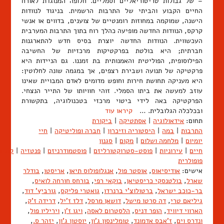
– של גבולות טריטוריאליים וסמליים. חלופה המנוגדת לאורח
החיים הקבוע והביתי של התרבות הרשמית. בניגוד לנוודות
הישנה, שמוקמה במחוזות רומנטיים של צוענים, בדווים או אנשי
קרקס, הנוודות החדשה מופיעה כהלך רוח בתוך התרבות המערבית
העכשווית. הנוודות החדשה יוצרת בסיס חדש להתארגנות
חברתית; היא בולטת בפרקטיקות מרכזיות של החשיבה
הפילוסופית, הפוליטית והאמנותית בת זמננו. גם הניידות היא
פרקטיקה של תנועה ושבירת רצפים, אך במגמה שונה לחלוטין:
היא מעניקה תחושת חירות וחופש מדומים לאדם המבויית שאינו
עוזב למעשה את ביתו הסמלי. זוהי חוויותו של התייר הנצחי.
הפרקטיקה באה לידי ביטוי מרכזי בטכנולוגיה, בתקשורת
ובכלכלה הגלובלית. …
קיראו עוד
תחום:
אידאולוגיה
|
אסתטיקה
|
ביקורת
התרבות
|
במה
|
היסטוריה וזיכרון
|
חברה ופוליטיקה
|
חיי
יומיום
|
מלחמה ושלום
|
מקום
|
סגנון
חיים
|
עירוניות
|
פוסט-סטרוקטורליזם
|
פוסטמודרניזם
|
פנטזיה
|
קולנו
פופולרית
אישים:
אודיסיאוס
,
אוסטר פול
,
אנגלופולוס תיאו
,
אריסטו
,
בודלר
שארל
,
בולטנסקי כריסטיאן
,
בוקאי רפי
,
בורחס חורחה לואיס
,
בר-כוכב ישראל
,
ברטולוצ'י ברנרדו
,
גואטרי פליקס
,
גורביץ' דוד
,
גיליאם טרי
,
דה סרטו מישל
,
דושאן מרסל
,
דלז ז'יל
,
דרידה ז'ק
,
הארווי דיוויד
,
הופר דניס
,
הלסטרום לאסה
,
ויגו ז'ן
,
ויריליו פול
,
ונדרס וים
,
ז'אבס אדמונד
,
טומלינסון ג'ון
,
יוסטון ג'ון
,
יזהר ס.
,