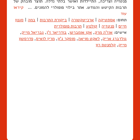
פנטזיה וצריכה, התיילדות ואושר בלתי נדלה. תוצר מובהק של
תרבות הקיטש והגודש. אתר בילוי פופולרי להמונים. …
קיראו
עוד
תחום:
אסתטיקה
|
ארכיטקטורה
|
ביקורת התרבות
|
במה
|
סגנון
חיים
|
פנטזיה
|
קולנוע
|
תרבות פופולרית
אישים:
אוז'ה מרק
,
אקו אומברטו
,
בודריאר ז'ן
,
גבריאל מייק
,
גולדברג אריק
,
לאקט מויאה
,
מוסקר ג'ון
,
מרין לואיס
,
פדרסטון
מייק
,
קלמנטס רון