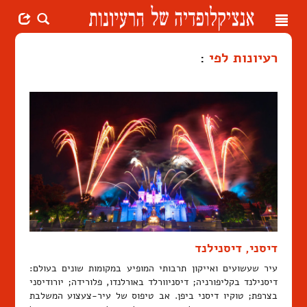
Toggle
navigation
רעיונות לפי
:
דיסני, דיסנילנד
עיר שעשועים ואייקון תרבותי המופיע במקומות שונים בעולם:
דיסנילנד בקליפורניה; דיסניוורלד באורלנדו, פלורידה; יורודיסני
בצרפת; טוקיו דיסני ביפן. אב טיפוס של עיר-צעצוע המשלבת