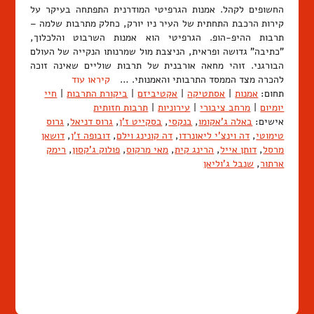
החשופים לקהל. אמנות הגרפיטי המודרנית התפתחה בעיקר על
קירות הרכבת התחתית של העיר ניו יורק, כחלק מתרבות שלמה –
תרבות ההיפ-הופ. הגרפיטי הוא אמנות השרבוט והלכלוך,
"כתיבה" גדושה ופראית, הניצבת מול שמרנותו הנקייה של העולם
הבורגני. זוהי מחאה אורבנית של תרבות שוליים שאינה זוכה
להכרה מצד הממסד התרבותי והאמנותי. …
קיראו עוד
תחום:
אמנות
|
אסתטיקה
|
אקטיביזם
|
ביקורת התרבות
|
חיי
יומיום
|
מרחב ציבורי
|
עירוניות
|
תרבות חזותית
אישים:
באלה ג'אקומו
,
בנקסי
,
בסקייט ז'ן
,
גרוס דניאל
,
גרוס
טימוטי
,
דה וינצ'י ליאונרדו
,
דה קונינג וילם
,
דובופה ז'ן
,
דושאן
מרסל
,
דותן אייל
,
הרינג קית
,
מאי מרקוס
,
פולוק ג'קסון
,
רימק
ארתור
,
שנבל ג'וליאן