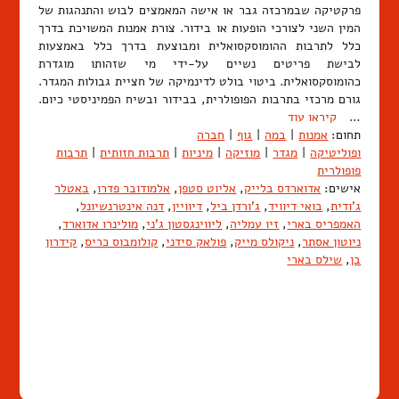
פרקטיקה שבמרכזה גבר או אישה המאמצים לבוש והתנהגות של
המין השני לצורכי הופעות או בידור. צורת אמנות המשויכת בדרך
כלל לתרבות ההומוסקסואלית ומבוצעת בדרך כלל באמצעות
לבישת פריטים נשיים על-ידי מי שזהותו מוגדרת
כהומוסקסואלית. ביטוי בולט לדינמיקה של חציית גבולות המגדר.
גורם מרכזי בתרבות הפופולרית, בבידור ובשיח הפמיניסטי כיום.
…
קיראו עוד
תחום:
אמנות
|
במה
|
גוף
|
חברה
ופוליטיקה
|
מגדר
|
מוזיקה
|
מיניות
|
תרבות חזותית
|
תרבות
פופולרית
אישים:
אדוארדס בלייק
,
אליוט סטפן
,
אלמודובר פדרו
,
באטלר
ג'ודית
,
בואי דיוויד
,
ג'ורדן ביל
,
דיוויין
,
דנה אינטרנשיונל
,
האמפריס בארי
,
זיו עמליה
,
ליווינגסטון ג'ני
,
מולינרו אדוארד
,
ניוטון אסתר
,
ניקולס מייק
,
פולאק סידני
,
קולומבוס כריס
,
קידרון
בן
,
שילס בארי