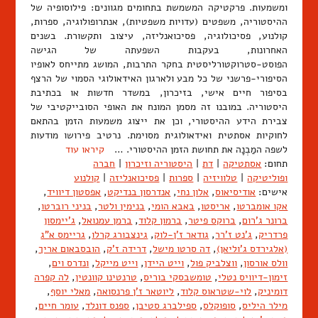
ומשמעות. פרקטיקה המשמשת בתחומים מגוונים: פילוסופיה של
ההיסטוריה, משפטים (עדויות משפטיות), אנתרופולוגיה, ספרות,
קולנוע, פסיכולוגיה, פסיכואנליזה, עיצוב ותקשורת. בשנים
האחרונות, בעקבות השפעתה של הגישה
הפוסט-סטרוקטורליסטית בחקר התרבות, המושג מתייחס לאופיו
הסיפורי-פרשני של כל מבע ולארגון האידאולוגי הסמוי של הרצף
בסיפור חיים אישי, בזיכרון, במשדר חדשות או בכתיבת
היסטוריה. במובנו זה מסמן המונח את האופי הסובייקטיבי של
צבירת הידע ההיסטורי, וכן את ייצוג משמעות הזמן בהתאם
לחוקיות אסתטית ואידאולוגית מסוימת. נרטיב פירושו מודעות
לשפה המַבְנָה את תחושת הזמן ההיסטורי. …
קיראו עוד
תחום:
אסתטיקה
|
דת
|
היסטוריה וזיכרון
|
חברה
ופוליטיקה
|
טלוויזיה
|
ספרות
|
פסיכואנליזה
|
קולנוע
אישים:
אודיסיאוס
,
אלון נחי
,
אנדרסון בנדיקט
,
אפסטון דיוויד
,
אקו אומברטו
,
אריסטו
,
באבא הומי
,
בנימין ולטר
,
בניני רוברטו
,
ברונר ג'רום
,
ברוקס פיטר
,
ברמון קלוד
,
ברמן עמנואל
,
ג'יימסון
פרדריק
,
ג'נט ז'רר
,
גודאר ז'ן-לוק
,
גינצבורג קרלו
,
גריימס א"ג
(אלגירדס ג'וליאן)
,
דה סרטו מישל
,
דרידה ז'ק
,
הובסבאום אריך
,
וולס אורסון
,
ווצלביק פול
,
וייט היידן
,
וייט מייקל
,
ונדרס וים
,
זימון-דיוויס נטלי
,
טומשבסקי בוריס
,
טרנטינו קוונטין
,
לה קפרה
דומיניק
,
לוי-שטראוס קלוד
,
ליוטאר ז'ן פרנסואה
,
מאלי יוסף
,
מילר היליס
,
סופוקלס
,
ספילברג סטיבן
,
ספנס דונלד
,
עומר חיים
,