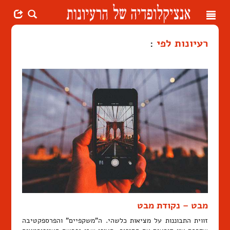
Toggle
navigation
רעיונות לפי
:
מבט – נקודת מבט
זווית התבוננות על מציאות כלשהי. ה"משקפיים" והפרספקטיבה