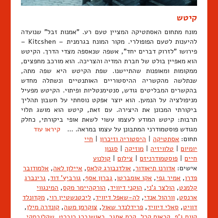
קיטש
מונח מתחום האסתטיקה המציין טעם רע. "אמנות זבל" שנועדה
להיענות לטעם הפופולרי. מקור המונח בגרמנית – Kitcshen –
פירושו "לזרוק דברים יחד", אשפה שנאספה מצדי הדרך. הקיטש
הוא מאפיין בולט של חברת המדיה והצריכה. הוא מורכב מחפצים,
ממקומות ומאופנות שהתיישנו. שפת הקיטש היא שפה מתה,
שנתלשה מהקשריה ההיסטוריים האותנטיים ונשתלה מחדש
בהקשרים המבליטים גודש, סנטימנטליות ופיתוי. הקיטש מפעיל
מניפולציה על הנמען. הוא יוצר אפקט נוסחתי על חשבון תהליך
ביקורתי המכונן את היצירה. עם זאת, קיטש הוא מושג תלוי
תרבות: קיטש המודע לעצמו עשוי לשאת אופי ביקורתי, כחלק
מגודש פוסטמודרני המתבונן על עצמו במראה. …
קיראו עוד
תחום:
אסתטיקה
|
היסטוריה וזיכרון
|
חיי
יומיום
|
טלוויזיה
|
מוזיקה
|
סגנון
חיים
|
פוסטמודרניזם
|
צילום
|
קולנוע
אישים:
אדורנו תיאודור
,
אולדנבורג קלאס
,
איילון לאה
,
אלמודובר
פדרו
,
אמיר גפי
,
אקו אומברטו
,
גברון אסף
,
גורביץ' דוד
,
גרינברג
קלמנט
,
הולצר ג'ני
,
הוקני דיוויד
,
הורקהיימר מקס
,
המינגווי
ארנסט
,
וורהול אנדי
,
לה-שאפל דיוויד
,
ליכטנשטיין רוי
,
מקדונלד
דוויט
,
סאלי דיוויד
,
פרידלנדר שאול
,
צוקרמן משה
,
קונדרה מילן
,
קונס ג'ף
,
קראוס קרל
,
קרת אתגר
,
ראושנברג רוברט
,
שקלובסקי