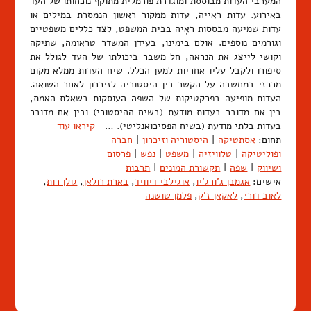
המערבי העדות מבוססת ומוגדרת פורמלית מתוקף נוכחותו של העד
באירוע. עדות ראייה, עדות ממקור ראשון הנמסרת במילים או
עדות שמיעה מבססות ראָיה בבית המשפט, לצד כללים משפטיים
וגורמים נוספים. אולם בימינו, בעידן המשדר טראומה, שתיקה
וקושי לייצג את הנראה, חל משבר ביכולתו של העד לגולל את
סיפורו ולקבל עליו אחריות למען הכלל. שיח העדות ממלא מקום
מרכזי במחשבה על הקשר בין היסטוריה לזיכרון לאחר השואה.
העדות מופיעה בפרקטיקות של השפה העוסקות בשאלת האמת,
בין אם מדובר בעדות מודעת (בשיח ההיסטורי) ובין אם מדובר
בעדות בלתי מודעת (בשיח הפסיכואנליטי). …
קיראו עוד
תחום:
אסתטיקה
|
היסטוריה וזיכרון
|
חברה
ופוליטיקה
|
טלוויזיה
|
משפט
|
נפש
|
פרסום
ושיווק
|
שפה
|
תקשורת המונים
|
תרבות
אישים:
אגמבן ג'ורג'יו
,
אוגילבי דיוויד
,
בארת רולאן
,
גולן רות
,
לאוב דורי
,
לאקאן ז'ק
,
פלמן שושנה