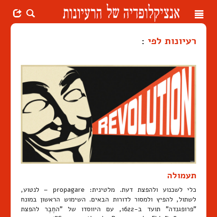
Toggle
navigation
רעיונות לפי
:
תעמולה
כלי לשכנוע ולהפצת דעת. מלטינית: propagare – לנטוע,
לשתול, להפיץ ולמסור לדורות הבאים. השימוש הראשון במונח
"פרופגנדה" תועד ב-1622, עם היווסדו של "החֶבֶר להפצת