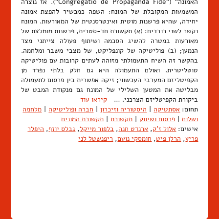
האמונה" ("Congregatio de Propaganda Fide"). אז נוצרה
המשמעות המקובלת של המונח: השפה כמכשיר להפצת אמונה
יחידה, שהיא פרשנות מוטית ואינטרסנטית של המאורעות. המונח
נקשר לשני רובדים: (א) תקשורת חד-סטרית, פרשנות מומלצת של
מאורעות במטרה להשיג הסכמה ושיתוף פעולה צייתני מצד
הנמען; (ב) פוליטיקה של קונפליקט, של מצבי משבר ומלחמה.
בהקשר זה השיח התעמולתי מזוהה לעתים קרובות עם פוליטיקה
טוטליטרית. ואולם התעמולה היא גם חלק בלתי נפרד מן
הקפיטליזם המערבי העכשווי; זיקה אפשרית בין פרסום לתעמולה
מבליטה את המטען השלילי של המונח גם מנקודת המבט של
ביקורת הקפיטליזם הצרכני. …
קיראו עוד
תחום:
אסתטיקה
|
היסטוריה וזיכרון
|
חברה ופוליטיקה
|
מלחמה
ושלום
|
פרסום ושיווק
|
תקשורת
|
תקשורת המונים
אישים:
אלול ז'ק
,
ארנדט חנה
,
בלפור מייקל
,
גבלס יוזף
,
היפלר
פריץ
,
הרלן פיט
,
חומסקי נועם
,
ריפנשטל לני