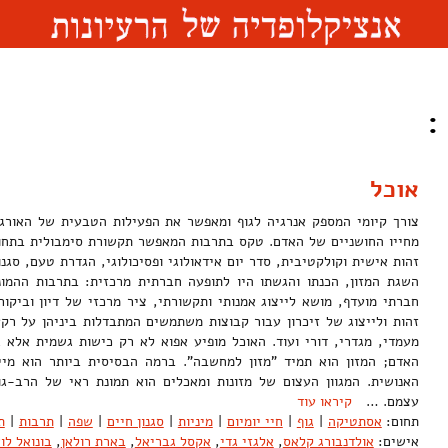
:
אוכל
צורך קיומי המספק אנרגיה לגוף ומאפשר את הפעילות הטבעית של האורגנ
מחייו החושניים של האדם. טקס בתרבות המאפשר תקשורת סימבולית בתחומ
זהות אישית וקולקטיבית, סדר יום אידאולוגי ופסיכולוגי, הגדרת טעם, סגנו
השגת המזון, הכנתו והגשתו היו לתופעה חברתית מרכזית: בתרבות ההמונ
חברתי מועדף, מושא לייצוג אמנותי ותקשורתי, ציר מרכזי של דיון וביקו
זהות ולייצוג של זיכרון עבור קבוצות משתמשים המתבדלות ביניהן על רקע 
מעמדי, מגדרי, דורי ועוד. האוכל מופיע אפוא לא רק כישות גשמית אלא 
האדם; המזון הוא תמיד "מזון למחשבה". ברמה הבסיסית ביותר הוא מייצ
האנושית. המגוון העצום של מזונות ומאכלים הוא תמונת ראי של הרב-גו
עצמם. …
קיראו עוד
תחום:
אסתטיקה
|
גוף
|
חיי יומיום
|
מיניות
|
סגנון חיים
|
שפה
|
תרבות
|
ת
אישים:
אולדנבורג קלאס
,
אלגזי גדי
,
אקסל גבריאל
,
בארת רולאן
,
בונואל לו