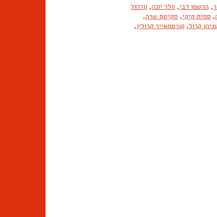
ר
,
הרשמן דבי
,
וולך יונה
,
וורהול
,
סמית קיקי
,
סקיטס שרה
,
וניהן קרול
,
קורסמאייר קרולין
,