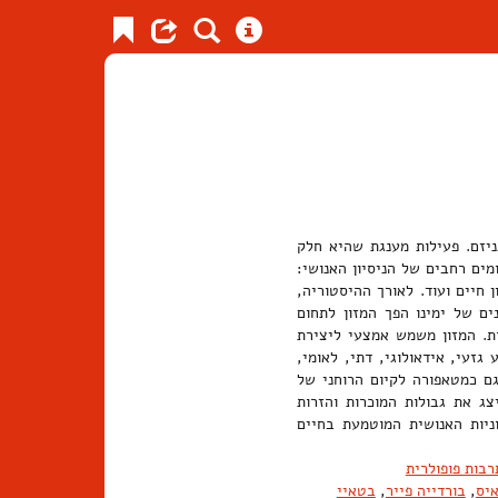
יזם. פעילות מענגת שהיא חלק
ים רחבים של הניסיון האנושי:
ן חיים ועוד. לאורך ההיסטוריה,
ים של ימינו הפך המזון לתחום
רת. המזון משמש אמצעי ליצירת
גזעי, אידאולוגי, דתי, לאומי,
גם כמטאפורה לקיום הרוחני של
ג את גבולות המוכרות והזרות
ניות האנושית המוטמעת בחיים
רבות פופולרית
איס
,
בורדייה פייר
,
בטאיי