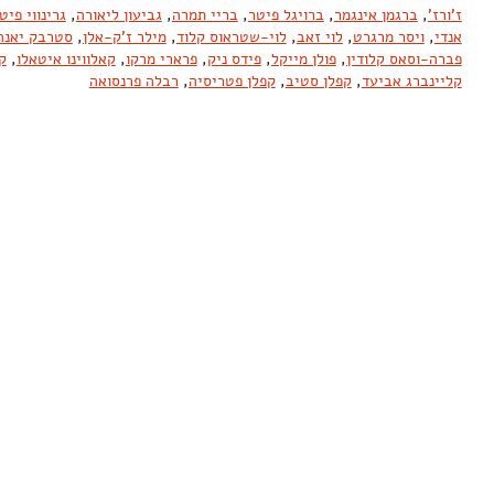
ז'ורז'
,
ברגמן אינגמר
,
ברויגל פיטר
,
בריי תמרה
,
גביעון ליאורה
,
גרינווי פיט
אנדי
,
ויסר מרגרט
,
לוי זאב
,
לוי-שטראוס קלוד
,
מילר ז'ק-אלן
,
סטרבק יאנה
פברה-וסאס קלודין
,
פולן מייקל
,
פידס ניק
,
פרארי מרקו
,
קאלווינו איטאלו
,
ק
קליינברג אביעד
,
קפלן סטיב
,
קפלן פטריסיה
,
רבלה פרנסואה