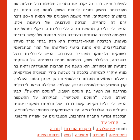
לשיפור חייו. דבר זה יקרה אם המדינה תצמצם ככל יכולתה את
מעורבותה במשק ותניח לכוחות השוק לווסת את היחס בין
ביקושים לסיפוקים. החל משנות השבעים של המאה ה-20 זוכה
זרם זה לתחייה. הגרסה העדכנית של רעיונות אלה,
הניאו-ליברליזם, מבטאת חזרה לליברליזם הרדיקלי ומתאפיינת
בשאיפה למירוב הרווחים ובצבירה בלתי מרוסנת של עושר בידיים
מעטות. הכלכלה הניאו-ליברלית היא חלק בלתי נפרד מעידן
הגלובליזציה. היא נותנת ביטוי לשליטתו של ההון הבינלאומי
בשווקים ולניתוקו ממרכיב העבודה. הניאו-ליברליזם דוגל
בהפרטה, בכלכלת שוק, בהפחתת מסים ובפתיחה של השווקים
לתנועת הון וסחורות. הוא מטפח את התרבות התאגידית ורואה בה
מנוע עיקרי לצמיחה. כלכלה זו נשלטת בידי הגמוניה אמריקאית
ופועלת באמצעות מוסדות בינלאומיים כגון ארגון הסחר העולמי,
קרן המטבע הבינלאומית והבנק העולמי. הכלכלה הניאו-ליברלית
מרחיבה את הפער בין העולם השבע, "העולם הראשון", לבין
העולם העני, "העולם השלישי". הביקורת על ההשקפה
הניאו-ליברלית מקיפה קשת רחבה של גורמים: מאקטיביסטים
ופעילים נגד הגלובליזציה ועד תיאורטיקנים מתחומי הפילוסופיה,
הכלכלה ומדעי החברה והתרבות, המצביעים על אופייה הדכאני.
…
קיראו עוד
תחום:
אידאולוגיה
|
ביקורת התרבות
|
חברה
ופוליטיקה
|
מהפכה
|
מחשבה
|
נפש
|
פרסום ושיווק