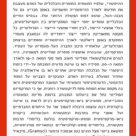
ההיסטורי, שלפיו התשתית החומרית והכלכלית של האדם מעצבת
את תודעתו לאורך ההיסטוריה ומשפיעה באופן מכריע גם על
מבנה-העל, שהוא דפוס הפעולה הרוחני שלו. בבסיס החיים
הכלכליים עומדים יחסי ייצור המתקיימים בין הקפיטליסטים,
בעלי אמצעי הייצור, לבין חסרי אמצעי הייצור – הפרולטריון. כל
תקופה מתאפיינת ביחסי ייצור ייחודיים לה ובמאבק מעמדי
המתקדם באופן דיאלקטי לאורך ההיסטוריה ומסתיים בניצחון
הפרולטריון, שלאחריו תיכון החברה העל-מעמדית של העתיד.
המרקסיזם, שהבטיח אוטופיה מוסרית ופוליטית למאמיניו, היה
לגורם אינטלקטואלי ופוליטי חשוב מאז סוף המאה ה-19 ולאורך
המאה ה-20. חסידיו ראו בו שיטה מדעית המוכחת על-ידי ניתוח
היסטורי של הכלכלה המדינית; אחרים ראו בו אידאולוגיה של
שחרור הפועלת בשירות האדם. המבקרים הצביעו על הממד
הדוגמטי, הדטרמיניסטי והמשיחי של המשנה המרקסיסטית וראו
בה מקסם שווא הפותח פתח לדיקטטורה רוחנית. אף כי המרקסיזם
הפוליטי נחל את כישלונו המובהק בדמות מדינת המשטרה
הסובייטית, ממשיכים ניאו-מרקסיסטים רבים לראות בו שיטה
ביקורתית רבת עוצמה היכולה לשפוך אור על היחסים החברתיים
ועל אופני שיח בתרבות ובתקשורת העכשוויות. ביקורת
ניאו-מרקסיסטית ופוסט-מרקסיסטית בולטת בלימודי תרבות
ותקשורת, בלימודים פוסט-קולוניאליים ובתאוריות פמיניסטיות,
ומוצאת ביטוי אצל הוגים כגון אנטוניו גרמשי (Gramsci), מיכאיל