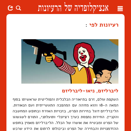
Toggle
navigation
רעיונות לפי
:
ליברליזם, ניאו-ליברליזם
השקפת עולם, זרם בתיאוריה הכלכלית והפוליטית שראשיתו בסוף
המאה ה-18 והוא מזוהה עם המהפכה התעשייתית ועם הנאורות.
הליברליזם דוגל בחירות הפרט, בזכויות האזרח ובחופש המחשבה
והקניין. החירות נתפסת כערך רציונלי ותועלתני, התורם לשגשוגו
של הפרט ומבטיח את אושרו של הכלל. הליברליזם מאמין בחופש
ההזדמנויות והבחירה של הפרט וביכולתו לרתום את הידע שרכש