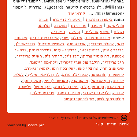
באחטין (Bakhtin), לואי אלתוסר (Althusser), ריימונד ויליאמס
(Williams), ז'ן פרנסואה ליוטאר (Lyotard), פרדריק ג'יימסון
(Jameson) ועוד. …
קיראו עוד
תחום:
ביקורת התרבות
|
היסטוריה וזיכרון
|
חברה
ופוליטיקה
|
מהפכה
|
מודרניזם
|
מחשבה
|
מלחמה
ושלום
|
סטרוקטורליזם
|
קהילה
|
תיאוריה
אישים:
אדורנו תיאודור
,
איגלטון טרי
,
אייכנבאום בוריס
,
אלתוסר
לואי
,
אנגלס פרידריך
,
ארנדט חנה
,
באחטין מיכאיל
,
בודריאר ז'ן
,
בליבר אטיין
,
בנימין ולטר
,
ברלין ישעיהו
,
גולדמן לוסיין
,
גרמשי
אנטוניו
,
דה סוסיר פרדינן
,
דלז ז'יל
,
דרידה ז'ק
,
האייק פרידריך
,
הגל פרידריך
,
הולבך פול אנרי דיטריך
,
ויליאמס ריימונד
,
טיניאנוב יורי
,
טרוצקי לאון
,
יאקובסון רומן
,
לוקאץ' גיאורג
,
ליוטאר ז'ן פרנסואה
,
לנטריצ'ה פרנק
,
לנין ולדימיר איליץ'
,
לקלאו
ארנסט
,
מוף שנטאל
,
מרקס קרל
,
סארטר ז'ן פול
,
סטלין יוסף
,
סמית אדם
,
סן סימון קלוד
,
פוירבך לודוויג
,
פוקו מישל
,
פלטונוב
אנדרה
,
פלכאנוב גיאורגי
,
פרויד זיגמונד
,
פרידמן מילטון
,
קולקובסקי לשק
,
שקלובסקי ויקטור
האנציקלופדיה של הרעיונות | דוד גורביץ', דן ערב
אודות
תודות
קשר
powered by:
neora.pro