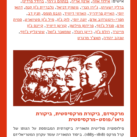
אישים:
אילוז אווה
,
ארנון אריה
,
בנתהם ג'רמי
,
ברודל פרדינן
,
ברלין ישעיהו
,
ג'ירו הנרי
,
גוטווין דניאל
,
גלבריית ג'ון קנת
,
דהאן
יוסי
,
האייק פרידריך
,
הארווי דיוויד
,
הובס תומס
,
חנין דב
,
חפרי-וינוגרדוב אדם
,
יונה יוסי
,
לוק ג'ון
,
מיל ג'ון סטיוארט
,
סמית
אדם
,
סנדל ג'וזף
,
פרידמן מילטון
,
קורטן דיוויד
,
קיינס ג'ון
מיינרד
,
רולס ג'ון
,
רייגן רונלד
,
שומאכר ג'ואל
,
שטיגליץ ג'וזף
,
שנהב יהודה
,
תאצ'ר מרגרט
מרקסיזם, ביקורת מרקסיסטית, ביקורת
ניאו/פוסט-מרקסיסטית
פילוסופיה פוליטית ותאוריה ביקורתית המבוססת על הגותו של
קרל מרקס (1883-1818). ביסוד התאוריה עומד עקרון המטריאליזם