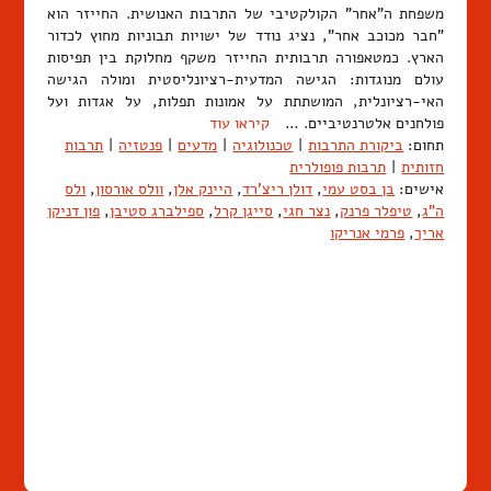
משפחת ה"אחר" הקולקטיבי של התרבות האנושית. החייזר הוא
"חבר מכוכב אחר", נציג נודד של ישויות תבוניות מחוץ לכדור
הארץ. כמטאפורה תרבותית החייזר משקף מחלוקת בין תפיסות
עולם מנוגדות: הגישה המדעית-רציונליסטית ומולה הגישה
האי-רציונלית, המושתתת על אמונות תפלות, על אגדות ועל
פולחנים אלטרנטיביים. …
קיראו עוד
תחום:
ביקורת התרבות
|
טכנולוגיה
|
מדעים
|
פנטזיה
|
תרבות
חזותית
|
תרבות פופולרית
אישים:
בן בסט עמי
,
דולן ריצ'רד
,
היינק אלן
,
וולס אורסון
,
ולס
ה"ג
,
טיפלר פרנק
,
נצר חגי
,
סייגן קרל
,
ספילברג סטיבן
,
פון דניקן
אריך
,
פרמי אנריקו