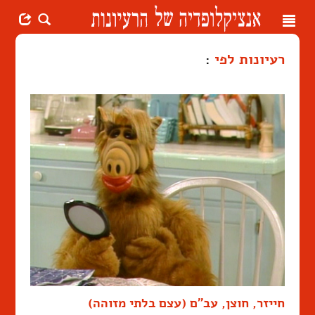
Toggle
navigation
רעיונות לפי
:
חייזר, חוצן, עב"ם (עצם בלתי מזוהה)