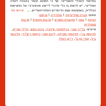
במישור השכלי והאנליטי. אף כי המושג קשור בטבורו לשדה
הפוליטי, יש לראות בו כלי מרכזי לייצוג סוגסטיבי של המציאות
הכללית, באמצעות שפת הדימויים הטלוויזואליים. …
קיראו עוד
תחום:
חברה ופוליטיקה
|
טלוויזיה
|
פרסום
ושיווק
|
שפה
|
תקשורת המונים
|
תרבות חזותית
|
תרבות
פופולרית
אישים:
בלייר טוני
,
ברלוסקוני סילביו
,
ברנע נחום
,
גלילי אורית
,
לווינסון ברי
,
לווינסקי מוניקה
,
ליבס תמר
,
ניקסון ריצ'רד
,
קלינטון
ביל
,
קנדי גון פ'
,
רייגן רונלד