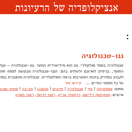
:
ננו-טכנולוגיה
טכנולוגיה בממד מולקולרי. ננו הוא מיליארדית המטר. ננו-טכנולוגיה – ענ
החומר, בניסיון לארגנם ולשלוט בהם. הננו-טכנולוגיה מבקשת לפתח חומ
לקבוע במדויק בזכות התערבות ברמה המולקולרית. טכנולוגיה מהפכנית במו
על כל תחומי החיים. …
קיראו עוד
תחום:
אסתטיקה
|
גוף
|
טכנולוגיה
|
מדעים
|
מהפכה
|
סביבה
|
פוסט-אנושי
אישים:
אטקינסון ויליאם
,
דרקסלר אריק
,
רטנר דניאל
,
רטנר מארק