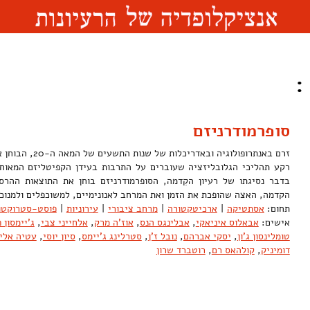
:
סופרמודרניזם
זרם באנתרופולוגיה ו
רקע תהליכי הגלובליזציה שעוברים על התרבות בעידן הקפיטליזם המאוחר
בדבר נסיגתו של רעיון הקִדמה, הסופרמודרניזם בוחן את התוצאות הה
הקדמה, האצה שהופכת את הזמן ואת המרחב לאנונימיים, למשוכפלים ולמנ
תחום:
אסתטיקה
|
ארכיטקטורה
|
מרחב ציבורי
|
עירוניות
|
פוסט-סטרוקטו
אישים:
אבאלוס איניאקי
,
אבלינגס הנס
,
אוז'ה מרק
,
אלחייני צבי
,
ג'יימסון 
טומלינסון ג'ון
,
יסקי אברהם
,
נובל ז'ן
,
סטרלינג ג'יימס
,
סיון יוסי
,
עטיה אלי
דומיניק
,
קולהאס רם
,
רוטברד שרון