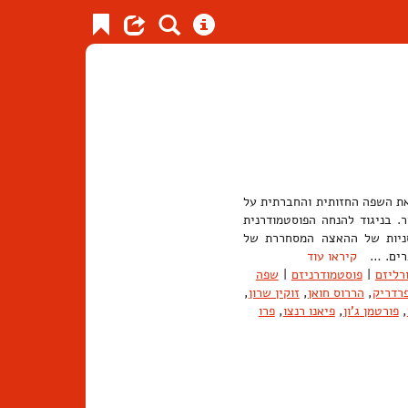
באדריכלות של שנות התשעים של המאה ה-20, הבוחן את השפה החזותית והחברתית על
. בניגוד להנחה הפוסטמודרנית
רסניות של ההאצה המסחררת של
וכרים. …
קיראו עוד
רליזם
|
פוסטמודרניזם
|
שפה
פרדריק
,
הררוס חואן
,
זוקין שרון
,
,
פורטמן ג'ון
,
פיאנו רנצו
,
פרו