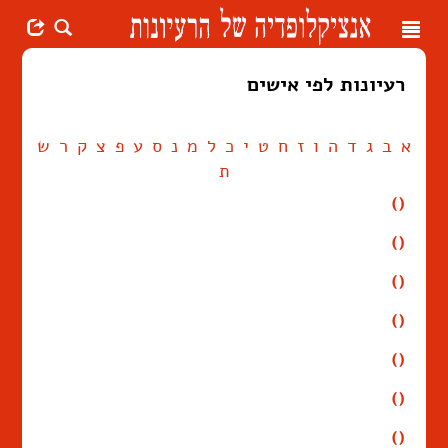
Toggle
navigation
רעיונות לפי אישים
א
ב
ג
ד
ה
ו
ז
ח
ט
י
כ
ל
מ
נ
ס
ע
פ
צ
ק
ר
ש
ת
()
()
()
()
()
()
()