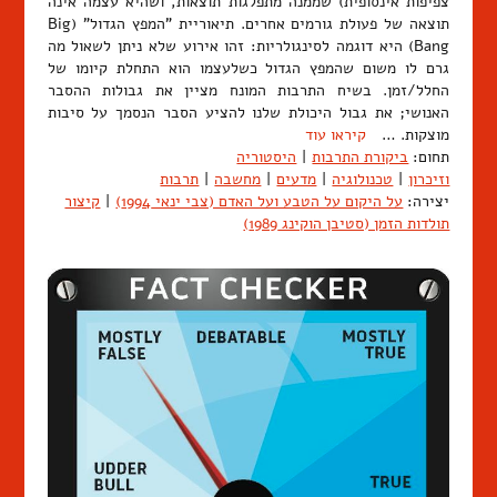
צפיפות אינסופית) שממנה מתפלגות תוצאות, ושהיא עצמה אינה
תוצאה של פעולת גורמים אחרים. תיאוריית "המפץ הגדול" (Big
Bang) היא דוגמה לסינגולריות: זהו אירוע שלא ניתן לשאול מה
גרם לו משום שהמפץ הגדול כשלעצמו הוא התחלת קיומו של
החלל/זמן. בשיח התרבות המונח מציין את גבולות ההסבר
האנושי; את גבול היכולת שלנו להציע הסבר הנסמך על סיבות
מוצקות. …
קיראו עוד
תחום:
ביקורת התרבות
|
היסטוריה
וזיכרון
|
טכנולוגיה
|
מדעים
|
מחשבה
|
תרבות
יצירה:
על היקום על הטבע ועל האדם (צבי ינאי 1994)
|
קיצור
תולדות הזמן (סטיבן הוקינג 1989)