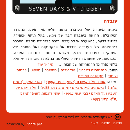
עובדה
בימינו מעמדה של העובדה נראה חלש מאי פעם. ההגדרה
המקובלת, הרואה בעובדה דבר של ממש, בעל תוקף אמפירי,
בניגוד לדעה, להשערה או להערכה, זוכה לביקורת נוקבת. ההכרה
ביחסיותה של העובדה חודרת אל פרקטיקות ואל תחומי ידע
העוסקים בעובדות: מדע, משפט ודיווח. בתרבות המדיה,
המבוססת על שעתוק הדימוי, השליטה בהצגת העובדות היא חלק
בלתי נפרד מן הרטוריקה של הכוח. …
קיראו עוד
תחום:
היסטוריה וזיכרון
|
מודרניזם
|
מחשבה
|
משפט
|
פרסום
ושיווק
|
תקשורת המונים
יצירה:
אחרת על תקשורת (יצחק רועה 1994)
|
בגדי המלך (ניסים
אלוני)
|
נישואים פיקטיביים (חיים בוזגלו 1988)
|
על היקום על
הטבע ועל האדם (צבי ינאי 1994)
|
שתי דוגמות לאמפריציזם
(וו"א קווין 1953)
האנציקלופדיה של הרעיונות | דוד גורביץ', דן ערב
אודות
תודות
קשר
powered by:
neora.pro