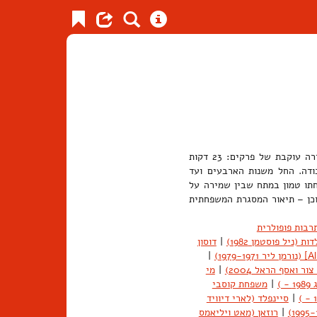
ז'אנר טלוויזיוני. קומדיית מצבים (Situation Comedy) המבוססת על סדרה עוקבת של פרקים: 23 דקות
ודה. החל משנות הארבעים ועד
לחתו טמון במתח שבין שמירה על
תוכן – תיאור המסגרת המשפחתית
רבות פופולרית
ת (ניל פוסטמן 1982)
|
דוסון
|
|
מי
)
|
משפחת קוסבי
|
סיינפלד (לארי דיוויד
|
רוזאן (מאט ויליאמס