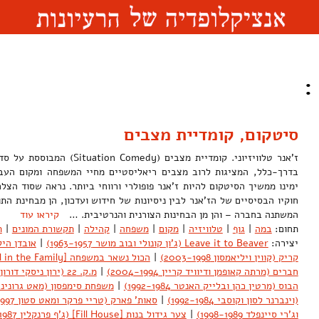
:
סיטקום, קומדיית מצבים
בדרך-כלל, המציגות לרוב מצבים ריאליסטיים מחיי המשפחה ומקום העב
ימינו ממשיך הסיטקום להיות ז'אנר פופולרי ורווחי ביותר. נראה שסוד הצ
חוקיו הבסיסיים של הז'אנר לבין ניסיונות של חידוש ועדכון, הן מבחינת ה
המשתנה בחברה – והן מן הבחינות הצורנית והנרטיבית. …
קיראו עוד
תחום:
במה
|
גוף
|
טלוויזיה
|
מקום
|
משפחה
|
קהילה
|
תקשורת המונים
|
ת
יצירה:
Leave it to Beaver (ג'ון קונולי ובוב מושר 1963-1957)
|
אובדן הילדו
קריק (קווין ויליאמסון 2003-1998)
|
הכול נשאר במשפחה [All in the Family] (נורמן ליר 1979-1971)
חברים (מרתה קאופמן ודיוויד קריין 2004-1994)
|
מ.ק. 22 (ירון ניסקי דורון צור ואסף הראל 2004)
הבוס (מרטין כהן ובלייק האנטר 1992-1984)
|
משפחת סימפסון (מאט גרונינג 1989 - 
(וינברנר לסון וקוסבי 1992-1984)
|
סאות' פארק (טריי פרקר ומאט סטון 1997 - )
וג'רי סיינפלד 1998-1989)
|
צער גידול בנות [Fill House] (ג'ף פרנקלין 1995-1987)