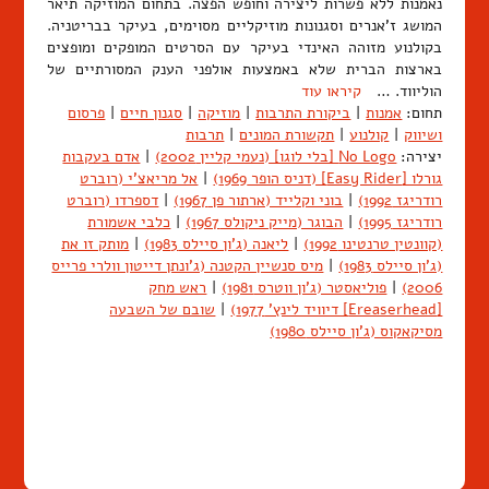
נאמנות ללא פשרות ליצירה וחופש הפצה. בתחום המוזיקה תיאר
המושג ז'אנרים וסגנונות מוזיקליים מסוימים, בעיקר בבריטניה.
בקולנוע מזוהה האינדי בעיקר עם הסרטים המופקים ומופצים
בארצות הברית שלא באמצעות אולפני הענק המסורתיים של
הוליווד. …
קיראו עוד
תחום:
אמנות
|
ביקורת התרבות
|
מוזיקה
|
סגנון חיים
|
פרסום
ושיווק
|
קולנוע
|
תקשורת המונים
|
תרבות
יצירה:
No Logo [בלי לוגו] (נעמי קליין 2002)
|
אדם בעקבות
גורלו [Easy Rider] (דניס הופר 1969)
|
אל מריאצ'י (רוברט
רודריגז 1992)
|
בוני וקלייד (ארתור פן 1967)
|
דספרדו (רוברט
רודריגז 1995)
|
הבוגר (מייק ניקולס 1967)
|
כלבי אשמורת
(קוונטין טרנטינו 1992)
|
ליאנה (ג'ון סיילס 1983)
|
מותק זו את
(ג'ון סיילס 1983)
|
מיס סנשיין הקטנה (ג'ונתן דייטון וולרי פרייס
2006)
|
פוליאסטר (ג'ון ווטרס 1981)
|
ראש מחק
[Ereaserhead] דיוויד לינץ' 1977)
|
שובם של השבעה
מסיקאקוס (ג'ון סיילס 1980)