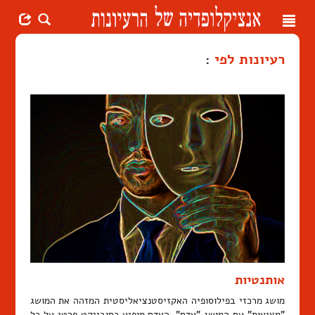
Toggle
navigation
רעיונות לפי
:
אותנטיות
מושג מרכזי בפילוסופיה האקזיסטנציאליסטית המזהה את המושג
"מציאות" עם המושג "אדם". האדם מופיע כסובייקט פרטי על כל