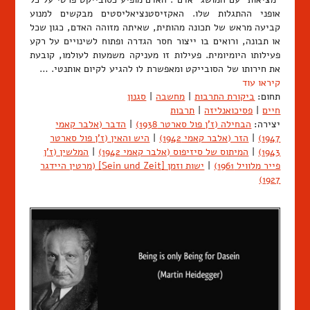
אופני ההתגלות שלו. האקזיסטנציאליסטים מבקשים למנוע
קביעה מראש של תכונה מהותית, שאיתה מזוהה האדם, כגון שכל
או תבונה, ורואים בו ייצור חסר הגדרה ופתוח לשינויים על רקע
פעילותו היומיומית. פעילות זו מעניקה משמעות לעולמו, קובעת
את חירותו של הסובייקט ומאפשרת לו להגיע לקיום אותנטי. …
קיראו עוד
תחום:
ביקורת התרבות
|
מחשבה
|
סגנון
חיים
|
פסיכואנליזה
|
תרבות
יצירה:
הבחילה (ז'ן פול סארטר 1938)
|
הדבר (אלבר קאמי
1947)
|
הזר (אלבר קאמי 1942)
|
היש והאין (ז'ן פול סארטר
1943)
|
המיתוס של סיזיפוס (אלבר קאמי 1942)
|
המלשין (ז'ן
פייר מלוויל 1961)
|
ישות וזמן [Sein und Zeit] (מרטין היידגר
1927)