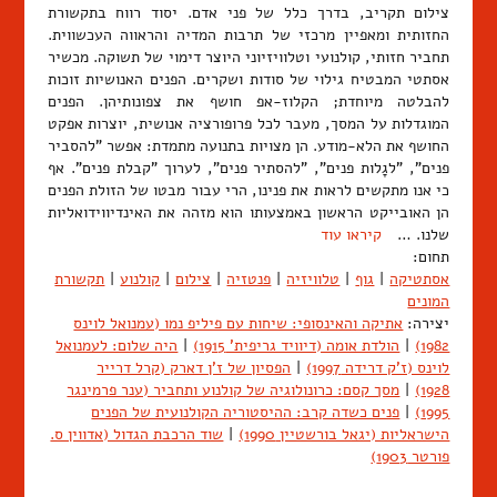
צילום תקריב, בדרך כלל של פני אדם. יסוד רווח בתקשורת
החזותית ומאפיין מרכזי של תרבות המדיה והראווה העכשווית.
תחביר חזותי, קולנועי וטלוויזיוני היוצר דימוי של תשוקה. מכשיר
אסתטי המבטיח גילוי של סודות ושקרים. הפנים האנושיות זוכות
להבלטה מיוחדת; הקלוז-אפ חושף את צפונותיהן. הפנים
המוגדלות על המסך, מעבר לכל פרופורציה אנושית, יוצרות אפקט
החושף את הלא-מודע. הן מצויות בתנועה מתמדת: אפשר "להסביר
פנים", "לגָלות פנים", "להסתיר פנים", לערוך "קבלת פנים". אף
כי אנו מתקשים לראות את פנינו, הרי עבור מבטו של הזולת הפנים
הן האובייקט הראשון באמצעותו הוא מזהה את האינדיווידואליות
שלנו. …
קיראו עוד
תחום:
אסתטיקה
|
גוף
|
טלוויזיה
|
פנטזיה
|
צילום
|
קולנוע
|
תקשורת
המונים
יצירה:
אתיקה והאינסופי: שיחות עם פיליפ נמו (עמנואל לוינס
1982)
|
הולדת אומה (דיוויד גריפית' 1915)
|
היה שלום: לעמנואל
לוינס (ז'ק דרידה 1997)
|
הפסיון של ז'ן דארק (קרל דרייר
1928)
|
מסך קסם: כרונולוגיה של קולנוע ותחביר (ענר פרמינגר
1995)
|
פנים כשדה קרב: ההיסטוריה הקולנועית של הפנים
הישראליות (יגאל בורשטיין 1990)
|
שוד הרכבת הגדול (אדווין ס.
פורטר 1903)