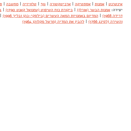
אינטרנט
|
אמנות
|
אסתטיקה
|
ארכיטקטורה
|
גוף
|
טלוויזיה
|
מחשבה
|
ס
יצירה:
אמנות הבשר (אורלן)
|
ביקורת כוח השיפוט (עמנואל קאנט 1790)
|
ב
דרידה 1968)
|
המדיום באמנויות המאה העשרים (בילסקי-כהן ובליך 1996)
|
והשירה (לסינג 1766)
|
להבין את המדיה (מרשל מקלוהן 1964)