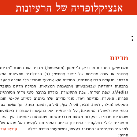
:
מדיום
תאורטיקן התרבות פרדריק ג'יימסון (Jameson) 
אמנותי או צורה מסוימת של ייצור אסתטי; (ב) טכנולוגיה ספציפית המע
חברתי. מנקודת מבט אסתטית, המדיום הוא אמצעי חומרי: כלי הולכה להעברת
בתכונות ייחודיות שבאמצעותן מתפענחת המציאות. המילה מדיום מקוב
(Media). שפת המדיה, שפת התקשורת, כוללת בתוכה סוגי מדיה מסורתיי
ספרות, תאטרון, מוזיקה ועוד. סוגי מדיום אלה ניתנים לסיווג על-פי ח
הטקסט (מילה, דמות, צבע, צליל, גוף, צילום, תמונה נעה), אך אפשר גם 
הסמיוטית (פעולת הסימנים), על-פי אופייה של התקשורת שנוצרת באמצעות
שהמדיום מכתיב. בעקבות מגמות מודרניסטיות ופוסטמודרניסטיות הפך המדיו
חיצוניים לכלי רפלקסיבי המתבונן פנימה והמתייחס לעצמו כאל מושא של י
למכשיר נרקיסיסטי המרוכז בעצמו, ומשמעותו הופכת נזילה. …
קיראו עוד
תחום: