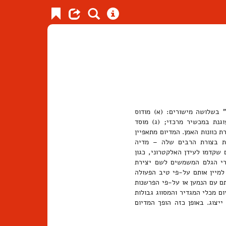
מגדיר את המונח "מדיום" בשלושה מישורים: (א) מודוס
וגנת במכשיר מרכזי; (ג) מוסד
 כוונות האמן. המדיום מתאפיין
לת בצורת הרבים שלה – מדיה
ם שקדמו לעידן האלקטרוני, כגון
ומרי הגלם המשמשים לשם יצירת
למיין אותם על-פי טיב הפעולה
ם עם הנמען או על-פי הפרשנות
ם מכלי המגדיר והמסווג גבולות
יצוג. באופן כזה הופך המדיום