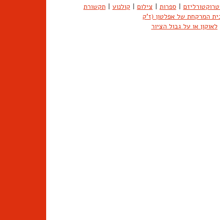
טרוקטורליזם
|
ספרות
|
צילום
|
קולנוע
|
תקשורת
ית המרקחת של אפלטון (ז'ק
לאוקון או על גבול הציור