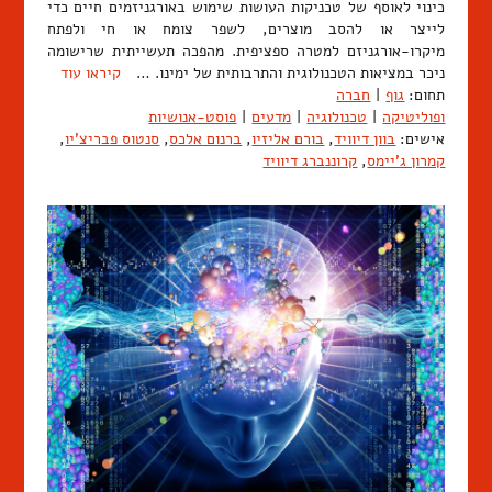
כינוי לאוסף של טכניקות העושות שימוש באורגניזמים חיים כדי
לייצר או להסב מוצרים, לשפר צומח או חי ולפתח
מיקרו-אורגניזם למטרה ספציפית. מהפכה תעשייתית שרישומה
ניכר במציאות הטכנולוגית והתרבותית של ימינו. …
קיראו עוד
תחום:
גוף
|
חברה
ופוליטיקה
|
טכנולוגיה
|
מדעים
|
פוסט-אנושיות
אישים:
בוון דיוויד
,
בורם אליזיו
,
ברנום אלכס
,
סנטוס פבריצ'יו
,
קמרון ג'יימס
,
קרוננברג דיוויד