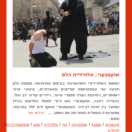
שׁוֹקְמֶנְטָרִי, טלוויזיית הלם
המסמך הטלוויזיוני והאינטרנטי בגרסתו המזעזעת: תמונות הלם
וזוועה של קטסטרופות ומרדפים משטרתיים, פיגועי טרור
ראוותניים, ניסיונות הצלה מסמרי שיער, וידויים קורעי לב ועוד.
בהגדרה רחבה, שוקמנטרי הוא כינוי למוסד החדשות בעידן
המחבר בין זוועה לבידור. השוקמנטרי משקף זרם יסוד בתרבות:
אסטרטגיה פטאלית המטרימה את האסון. …
קיראו עוד
תחום:
אינטרנט
|
אמנות
|
אסתטיקה
|
גוף
|
טלוויזיה
|
נפש
|
פוסטמודרניזם
|
פס
חזותית