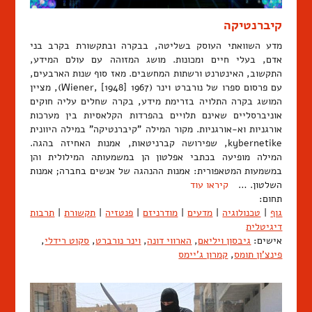
קיברנטיקה
מדע השוואתי העוסק בשליטה, בבקרה ובתקשורת בקרב בני
אדם, בעלי חיים ומכונות. מושג המזוהה עם עולם המידע,
התקשוב, האינטרנט ורשתות המחשבים. מאז סוף שנות הארבעים,
עם פרסום ספרו של נורברט וינר (Wiener, [1948] 1967), מציין
המושג בקרה התלויה בזרימת מידע, בקרה שחלים עליה חוקים
אוניברסליים שאינם תלויים בהפרדות הקלאסיות בין מערכות
אורגניות וא-אורגניות. מקור המילה "קיברנטיקה" במילה היוונית
kybernetike, שפירושה קברניטאות, אמנות האחיזה בהגה.
המילה מופיעה בכתבי אפלטון הן במשמעותה המילולית והן
במשמעות המטאפורית: אמנות ההנהגה של אנשים בחברה; אמנות
השלטון. …
קיראו עוד
תחום:
גוף
|
טכנולוגיה
|
מדעים
|
מודרניזם
|
פנטזיה
|
תקשורת
|
תרבות
דיגיטלית
אישים:
גיבסון ויליאם
,
הארווי דונה
,
וינר נורברט
,
סקוט רידלי
,
פינצ'ון תומס
,
קמרון ג'יימס