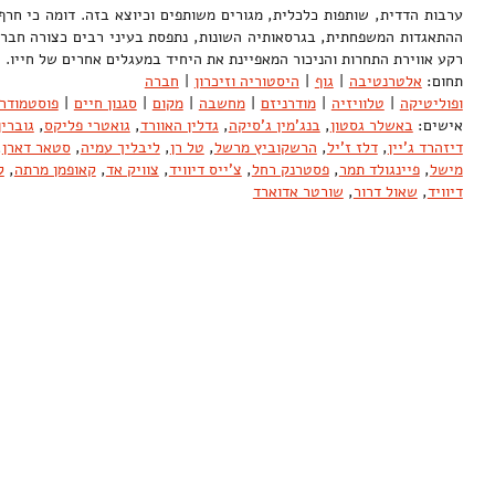
ערבות הדדית, שותפות כלכלית, מגורים משותפים וכיוצא בזה. דומה כי חר
ההתאגדות המשפחתית, בגרסאותיה השונות, נתפסת בעיני רבים כצורה חברתי
רקע אווירת התחרות והניכור המאפיינת את היחיד במעגלים אחרים של חיי
תחום:
אלטרנטיבה
|
גוף
|
היסטוריה וזיכרון
|
חברה
ופוליטיקה
|
טלוויזיה
|
מודרניזם
|
מחשבה
|
מקום
|
סגנון חיים
|
פוסטמודרנ
אישים:
באשלר גסטון
,
בנג'מין ג'סיקה
,
גדלין האוורד
,
גואטרי פליקס
,
גוברין
דיזהרד ג'יין
,
דלז ז'יל
,
הרשקוביץ מרשל
,
טל רן
,
ליבליך עמיה
,
סטאר דארן
,
מישל
,
פיינגולד תמר
,
פסטרנק רחל
,
צ'ייס דיוויד
,
צוויק אד
,
קאופמן מרתה
,
ק
דיוויד
,
שאול דרור
,
שורטר אדוארד