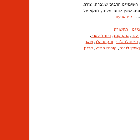
ף השינויים הרבים שעברה, צורת
ת שאין לוותר עליה, דווקא על
ו. …
קיראו עוד
יזם
|
תקשורת
 ענר
,
גרגן קנת
,
דיוויד לארי
,
סיינפלד ג'רי
,
סיקסו הלן
,
פוקו
אסדן לורנס
,
קוהוט היינץ
,
קריין