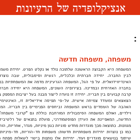
:
משפחה, משפחה חדשה
המשפחה היא הקבוצה הראשונה שלתוכה נולד או נקלט הפרט. יחידת משמעו
לבין החברה. יחידה חברתית וכלכלית, רגשית וסימבולית, שבה נוצרות
האינדיווידואלית. על פי הגל, המשפחה הגרעינית מדמה את המשפחתיות ב
בחברה האזרחית ובמדינה. בצירופיה השונים, המשפחה היא יחידה חברת
קרבה קבועים בין חבריה. יחידה זו נועדה ליצור מבנה בעל יציבות המספק ב
הצאצאים ומעודד צמיחה אישית. על-פי תפיסה אידיאלית זו, האינטימ
האהבה של העומדים בראש המשפחה וביחסים הפנימיים בין חבריה. המש
וילדים, ואולם המשפחה הסימבולית המורחבת כוללת גם "קרובי משפחה"
החדשה, המאפיינת את העידן הפוסטמודרני, פועלת בתנאים של רלטיביזם
מגוונות. כתוצאה מכך מוגדרות מחדש סוגיות כגון מיניות, מגדר, אחריות, הור
כמו כן נוצרות יחידות משפחתיות חדשות: משפחות חד-הוריות, חד-מיניו
שיתוף בנושאים מוגדרים ועוד. יחידות אלו נותנות ביטוי לשאלות מפתח כמ