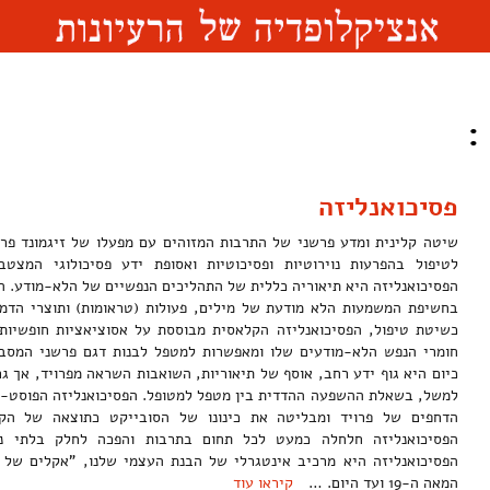
:
פסיכואנליזה
לטיפול בהפרעות נוירוטיות ופסיכוטיות ואסופת ידע פסיכולוגי המצטב
הפסיכואנליזה היא תיאוריה כללית של התהליכים הנפשיים של הלא-מודע. 
בחשיפת המשמעות הלא מודעת של מילים, פעולות (טראומות) ותוצרי הדמיון
כשיטת טיפול, הפסיכואנליזה הקלאסית מבוססת על אסוציאציות חופשיות
חומרי הנפש הלא-מודעים שלו ומאפשרות למטפל לבנות דגם פרשני המסביר
כיום היא גוף ידע רחב, אוסף של תיאוריות, השואבות השראה מפרויד, אך גם
למשל, בשאלת ההשפעה ההדדית בין מטפל למטופל. הפסיכואנליזה הפוסט-פרו
הדחפים של פרויד ומבליטה את כינונו של הסובייקט כתוצאה של הק
הפסיכואנליזה חלחלה כמעט לכל תחום בתרבות והפכה לחלק בלתי נפ
הפסיכואנליזה היא מרכיב אינטגרלי של הבנת העצמי שלנו, "אקלים של ד
המאה ה-19 ועד היום. …
קיראו עוד