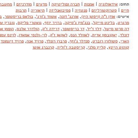
תחום:
אידאולוגיה
|
אמנות
|
חברה ופוליטיקה
|
מדעים
|
מודרניזם
|
מחשבה
חיים
|
סטרוקטורליזם
|
פנטזיה
|
פסיכואנליזה
|
תיאוריה
|
תרבות
אישים:
אודן ו"ה (ויסטן היו)
,
אורנג' דונה
,
אטווד ג'ורג'
,
בולאס כריסטופר
,
ב
מרגרט
,
בלינט מייקל
,
בנג'מין ג'סיקה
,
ברויר יוזף
,
גואטרי פליקס
,
גוברין ענ
דה סרטו מישל
,
דלז ז'יל
,
דר כריסטופר
,
דרידה ז'ק
,
הולדרר אלכס
,
הופמן ארו
דונלד
,
יאקובסון אדית
,
לאוולד הנס
,
לאקאן ז'ק
,
לוי-ולנסי אמאדו
,
לוינס עמנ
הארי
,
סטולורו רוברט
,
סנדלר ג'וזף
,
פרברן רונלד
,
פרויד אנה
,
פרויד זיגמונד
,
קוהוט היינץ
,
קליין מלני
,
קריסטבה ז'וליה
,
קרנברג אוטו