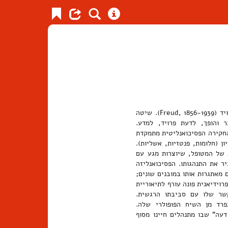
שיטה קלינית ומדע פרשני של התרבות המזוהים עם מפעלו של זיגמונד פרויד (Freud, 1856-1939). שיטה
ר והופך, לדעת פרויד, למדע.
החקירה הפסיכואנליטית מתמקדת
 (חלומות, פנטזיות, אשליות).
 של המטופל, שיוצרות מגע עם
 את התנהגותו. הפסיכואנליזה
 מאתגרות אותו במובנים שונים;
ידיאנית פונה עורף לתיאוריית
שר שלו עם סביבתו הרגשית.
רד מן השיח הפופולרי שלה.
עה" שבו מתנהלים חיינו מסוף