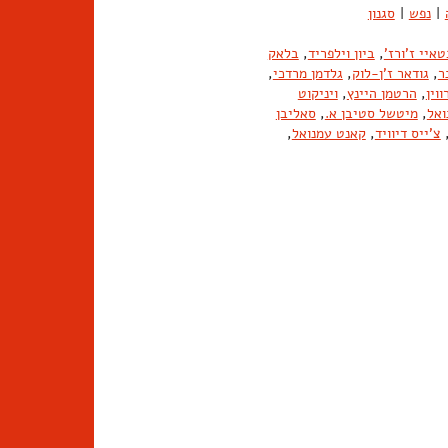
|
נפש
|
סגנון
טאיי ז'ורז'
,
ביון וילפריד
,
בלאק
ר
,
גודאר ז'ן-לוק
,
גלדמן מרדכי
,
וין
,
הרטמן היינץ
,
ויניקוט
ואל
,
מיטשל סטיבן א.
,
סאליבן
צ'ייס דיוויד
,
קאנט עמנואל
,