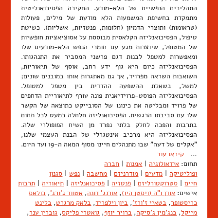
התהליכים הנפשיים של הלא-מודע. החקירה הפסיכואנליטית
מתמקדת בחשיפת המשמעות הלא מודעת של מילים, פעולות
(טראומות) ותוצרי הדמיון (חלומות, פנטזיות, אשליות). כשיטת
טיפול, הפסיכואנליזה הקלאסית מבוססת על אסוציאציות חופשיות
של המטופל, שיוצרות מגע עם חומרי הנפש הלא-מודעים שלו
ומאפשרות למטפל לבנות דגם פרשני המסביר את התנהגותו.
הפסיכואנליזה כיום היא גוף ידע רחב, אוסף של תיאוריות,
השואבות השראה מפרויד, אך גם מאתגרות אותו במובנים שונים;
למשל, בשאלת ההשפעה ההדדית בין מטפל למטופל.
הפסיכואנליזה הפוסט-פרוידיאנית פונה עורף לתיאוריית הדחפים
של פרויד ומבליטה את כינונו של הסובייקט כתוצאה של הקשר
שלו עם סביבתו הרגשית. הפסיכואנליזה חלחלה כמעט לכל תחום
בתרבות והפכה לחלק בלתי נפרד מן השיח הפופולרי שלה.
הפסיכואנליזה היא מרכיב אינטגרלי של הבנת העצמי שלנו,
"אקלים של דעה" שבו מתנהלים חיינו מסוף המאה ה-19 ועד היום.
…
קיראו עוד
תחום:
אידאולוגיה
|
אמנות
|
חברה
ופוליטיקה
|
מדעים
|
מודרניזם
|
מחשבה
|
נפש
|
סגנון
חיים
|
סטרוקטורליזם
|
פנטזיה
|
פסיכואנליזה
|
תיאוריה
|
תרבות
אישים:
אודן ו"ה (ויסטן היו)
,
אורנג' דונה
,
אטווד ג'ורג'
,
בולאס
כריסטופר
,
בטאיי ז'ורז'
,
ביון וילפריד
,
בלאק מרגרט
,
בלינט
מייקל
,
בנג'מין ג'סיקה
,
ברויר יוזף
,
גואטרי פליקס
,
גוברין ענר
,