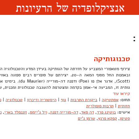
:
טכנוגותיקה
צירוף מטאפורי המצביע על חזרתה של הגותיקה בעידן המדע והטכנולוגיה ה
ובאמנות החל מסוף המאה ה-20. יצירתם של סופרים רבים 
(Scott), אדגר אלן פו (oe
גותית זו, המביעה אי-אמון בקדמה ומצטרפת להשגבה טכנולוגית ומכנית,
קיראו עוד
תחום:
אסתטיקה
|
ביקורת התרבות
|
גוף
|
היסטוריה וזיכרון
|
טכנולוגיה
|
פ
חזותית
|
תרבות פופולרית
אישים:
בוטינג פרד
,
דה סאד
,
דה-מורייה דפנה
,
ויל ג'יימס
,
זוננפלד בארי
,
נ
סטיפן
,
קפקא פרנץ
,
שרמן ג'ים