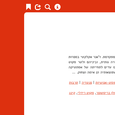
מתקדמת. ז'אנר אקלקטי בספרות
ספוגה באווירה גותית, וביניהם ולטר סקוט
P) ודפנה דה-מורייה (du Maurier). בימינו אנו עדים לתחייתה של אסתטיקה
 שתוצאותיה הן אימה וצחוק. …
וסט-אנושיות
|
פנטזיה
|
תרבות
ולן כריסטופר
,
סקוט רידלי
,
קינג