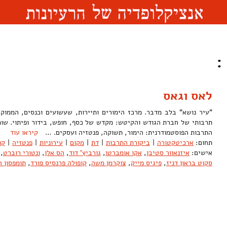
:
לאס וגאס
"עיר נושא" בלב מדבר. מרכז הימורים ותיירות, שעשועים וכנסים, הממוקם
תרבותי של חברת הגודש והקיטש: מקדש של כסף, חופש, בידור ופיתוי. שו
התרבות הפוסטמודרנית: הימור, תשוקה, פנטזיה ועסקים. …
קיראו עוד
תחום:
ארכיטקטורה
|
ביקורת התרבות
|
דת
|
מקום
|
עירוניות
|
פנטזיה
|
קו
אישים:
איזנאוור סטיבן
,
אקו אומברטו
,
גורביץ' דוד
,
הס אלן
,
ונטורי רוברט
,
סקוט בראון דניז
,
פיגיס מייק
,
צוקרמן משה
,
קופולה פרנסיס פורד
,
תומפסון ה