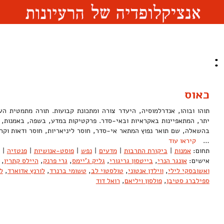
:
כאוס
תוהו ובוהו, אנדרלמוסיה, היעדר צורה ומתכונת קבועות. תורה מתמטית ה
יתר, המתאפיינות באקראיות ובאי-סדר. פרקטיקות במדע, בשפה, באמנות, ב
בהשאלה, שם תואר נפוץ המתאר אי-סדר, חוסר ליניאריות, חוסר ודאות וקר
…
קיראו עוד
תחום:
אמנות
|
ביקורת התרבות
|
מדעים
|
נפש
|
פוסט-אנושיות
|
פנטזיה
|
אישים:
אונגר הנרי
,
בייטסון גריגורי
,
גליק ג'יימס
,
גרי פרנק
,
היילס קתרין
,
ואשובסקי לילי
,
ווילדן אנטוני
,
טולסטוי לב
,
טשומי ברנרד
,
לורנץ אדוארד
,
ל
ספילברג סטיבן
,
פולסון ויליאם
,
רואל דוד