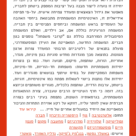
יחידה זו נועדה ליצור מבנה בעל יציבות המספק ביטחון לחבריו,
מאפשר את גידול הצאצאים ומעודד צמיחה אישית. על-פי תפיסה
אידיאלית זו, האינטימיות המשפחתית מתבטאת ביחסי האהבה
של העומדים בראש המשפחה וביחסים הפנימיים בין חבריה.
המשפחה הגרעינית כוללת אם, אב וילדים, ואולם המשפחה
הסימבולית המורחבת כוללת גם "קרובי משפחה" נוספים כגון
חברים. המשפחה החדשה, המאפיינת את העידן הפוסטמודרני,
פועלת בתנאים של רלטיביזם תרבותי המעודד צורות ארגון
מגוונות. כתוצאה מכך מוגדרות מחדש סוגיות כגון מיניות, מגדר,
אחריות, הורות, שותפות, מיקום, תנועה ועוד. כמו כן נוצרות
יחידות משפחתיות חדשות: משפחות חד-הוריות, חד-מיניות,
משפחות המתקיימות על בסיס שיתוף בנושאים מוגדרים ועוד.
יחידות אלו נותנות ביטוי לשאלות מפתח כמו אינטימיות, זוגיות,
ביטחון, ערבות הדדית, שותפות כלכלית, מגורים משותפים וכיוצא
בזה. דומה כי חרף השינויים הרבים שעברה, צורת ההתאגדות
המשפחתית, בגרסאותיה השונות, נתפסת בעיני רבים כצורה
חברתית שאין לוותר עליה, דווקא על רקע אווירת התחרות והניכור
המאפיינת את היחיד במעגלים אחרים של חייו. …
קיראו עוד
תחום:
אלטרנטיבה
|
גוף
|
היסטוריה וזיכרון
|
חברה
ופוליטיקה
|
טלוויזיה
|
מודרניזם
|
מחשבה
|
מקום
|
סגנון
חיים
|
פוסטמודרניזם
|
תקשורת
אישים:
באשלר גסטון
,
בנג'מין ג'סיקה
,
גדלין האוורד
,
גואטרי