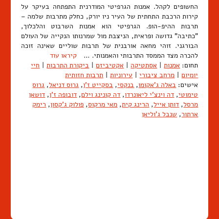
החשופים לקהל. אמנות הגרפיטי המודרנית התפתחה בעיקר על
קירות הרכבת התחתית של העיר ניו יורק, כחלק מתרבות שלמה –
תרבות ההיפ-הופ. הגרפיטי הוא אמנות השרבוט והלכלוך,
"כתיבה" גדושה ופראית, הניצבת מול שמרנותו הנקייה של העולם
הבורגני. זוהי מחאה אורבנית של תרבות שוליים שאינה זוכה
להכרה מצד הממסד התרבותי והאמנותי. …
קיראו עוד
תחום:
אמנות
|
אסתטיקה
|
אקטיביזם
|
ביקורת התרבות
|
חיי
יומיום
|
מרחב ציבורי
|
עירוניות
|
תרבות חזותית
אישים:
באלה ג'אקומו
,
בנקסי
,
בסקייט ז'ן
,
גרוס דניאל
,
גרוס
טימוטי
,
דה וינצ'י ליאונרדו
,
דה קונינג וילם
,
דובופה ז'ן
,
דושאן
מרסל
,
דותן אייל
,
הרינג קית
,
מאי מרקוס
,
פולוק ג'קסון
,
רימק
ארתור
,
שנבל ג'וליאן