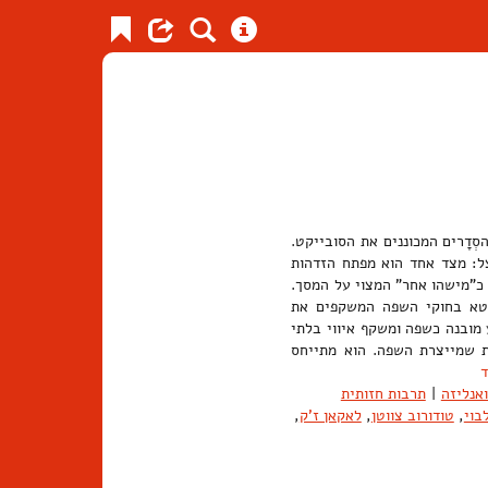
יכואנליזה על-פי ז'ק לאקאן (Lacan). שלושת הסְדָרים המכוננים את הסובייקט.
ל: מצד אחד הוא מפתח הזדהות
 כ"מישהו אחר" המצוי על המסך.
בטא בחוקי השפה המשקפים את
מובנה כשפה ומשקף איווי בלתי
 שמייצרת השפה. הוא מתייחס
ד
אנליזה
|
תרבות חזותית
בוי
,
טודורוב צווטן
,
לאקאן ז'ק
,