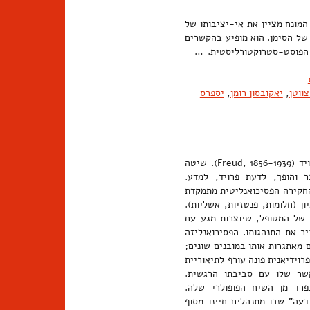
המונח מציין את אי-יציבותו של
 של הסימן. הוא מופיע בהקשרים
רת הפוסט-סטרוקטורליסטית. …
צווטן
,
יאקובסון רומן
,
יספרס
שיטה קלינית ומדע פרשני של התרבות המזוהים עם מפעלו של זיגמונד פרויד (Freud, 1856-1939). שיטה
ר והופך, לדעת פרויד, למדע.
החקירה הפסיכואנליטית מתמקדת
 (חלומות, פנטזיות, אשליות).
 של המטופל, שיוצרות מגע עם
 את התנהגותו. הפסיכואנליזה
 מאתגרות אותו במובנים שונים;
ידיאנית פונה עורף לתיאוריית
שר שלו עם סביבתו הרגשית.
רד מן השיח הפופולרי שלה.
עה" שבו מתנהלים חיינו מסוף