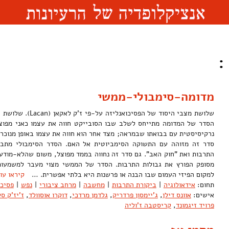
:
מדומה-סימבולי-ממשי
שלושת מצבי היסוד של הפס
הסדר של המדומה מתייחס לשלב שבו הסובייקט חווה את עצמו כאני מפוצ
נרקיסיסטית עם בבואתו שבמראה; מצד אחר הוא חווה את עצמו באופן מנוכר
סדר זה מזוהה עם התשוקה הסימביוטית אל האם. הסדר הסימבולי מת
התרבות ואת "חוק האב". גם סדר זה נחווה בממד מפוצל, משום שהלא-מודע 
מסופק הפורץ את גבולות התרבות. הסדר של הממשי מצוי מעבר למשמעות
למקום הפיזי העמום שבו הבנה או פרשנות היא בלתי אפשרית. …
קיראו עו
תחום:
אידאולוגיה
|
ביקורת התרבות
|
מחשבה
|
מרחב ציבורי
|
נפש
|
פסיכו
אישים:
אוונס דילן
,
ג'יימסון פרדריק
,
גלדמן מרדכי
,
דוקרו אוסוולד
,
ז'יז'ק סל
פרויד זיגמונד
,
קריסטבה ז'וליה