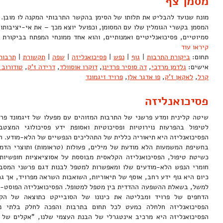
מסמן צף
מונח שנועד להבליט את תלותו של הסימן בהקשר התרבותי המקנה לו מובן. 
המסמן בקשרי הגומלין שלו עם המסומן, וכפועל יוצא מכך – את אי-יציבותו
סמיוטיים, פסיכואנליטיים ואמנותיים, והוא אחד ממונחי המפתח בביקו
קיראו עוד
תחום:
ביקורת התרבות
|
גוף
|
נפש
|
פסיכואנליזה
|
שפה
|
תקשורת
|
תרבות
אישים:
גלדמן מרדכי
,
דה סוסיר פרדינן
,
דוקרו אוסוולד
,
דרידה ז'ק
,
טודורוב 
קרל
,
לאקאן ז'ק
,
פו אדגר אלן
,
פרויד זיגמונד
פסיכואנליזה
לטיפול בהפרעות נוירוטיות ופסיכוטיות ואסופת ידע פסיכולוגי המצטב
הפסיכואנליזה היא תיאוריה כללית של התהליכים הנפשיים של הלא-מודע. 
בחשיפת המשמעות הלא מודעת של מילים, פעולות (טראומות) ותוצרי הדמיון
כשיטת טיפול, הפסיכואנליזה הקלאסית מבוססת על אסוציאציות חופשיות
חומרי הנפש הלא-מודעים שלו ומאפשרות למטפל לבנות דגם פרשני המסביר
כיום היא גוף ידע רחב, אוסף של תיאוריות, השואבות השראה מפרויד, אך גם
למשל, בשאלת ההשפעה ההדדית בין מטפל למטופל. הפסיכואנליזה הפוסט-פרו
הדחפים של פרויד ומבליטה את כינונו של הסובייקט כתוצאה של הק
הפסיכואנליזה חלחלה כמעט לכל תחום בתרבות והפכה לחלק בלתי נפ
הפסיכואנליזה היא מרכיב אינטגרלי של הבנת העצמי שלנו, "אקלים של ד