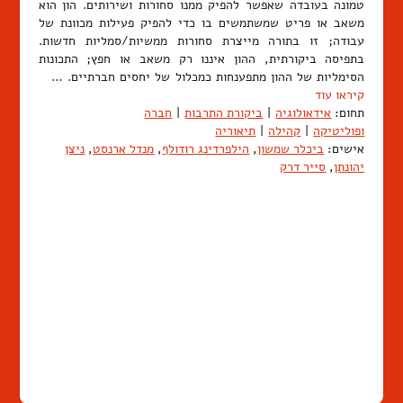
טמונה בעובדה שאפשר להפיק ממנו סחורות ושירותים. הון הוא
משאב או פריט שמשתמשים בו כדי להפיק פעילות מכוונת של
עבודה; זו בתורה מייצרת סחורות ממשיות/סמליות חדשות.
בתפיסה ביקורתית, ההון איננו רק משאב או חפץ; התכונות
הסימליות של ההון מתפענחות כמכלול של יחסים חברתיים. …
קיראו עוד
תחום:
אידאולוגיה
|
ביקורת התרבות
|
חברה
ופוליטיקה
|
קהילה
|
תיאוריה
אישים:
ביכלר שמשון
,
הילפרדינג רודולף
,
מנדל ארנסט
,
ניצן
יהונתן
,
סייר דרק