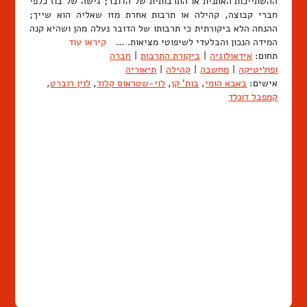
ההשתייכות האתנית או התרבותית של הדובר; גישה של בוז כלפי
חברי קבוצה, קהילה או תרבות אחרת מזו שאליה הוא שייך;
ההנחה הלא ביקורתית כי תרבותו של הדובר נעלה מהן ושהיא קנה
המידה הנכון והבלעדי לשיפוטי מציאות. …
קיראו עוד
תחום:
אידאולוגיה
|
ביקורת התרבות
|
חברה
ופוליטיקה
|
מחשבה
|
קהילה
|
תיאוריה
אישים:
באבא הומי
,
בות' קן
,
לוי-שטראוס קלוד
,
לוין רוברט
,
קמפבל דונלד