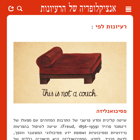
Toggle
navigation
רעיונות לפי
:
פסיכואנליזה
שיטה קלינית ומדע פרשני של התרבות המזוהים עם מפעלו של
זיגמונד פרויד (Freud, 1856-1939). שיטה לטיפול בהפרעות
נוירוטיות ופסיכוטיות ואסופת ידע פסיכולוגי המצטבר והופך,
לדעת פרויד, למדע. הפסיכואנליזה היא תיאוריה כללית של