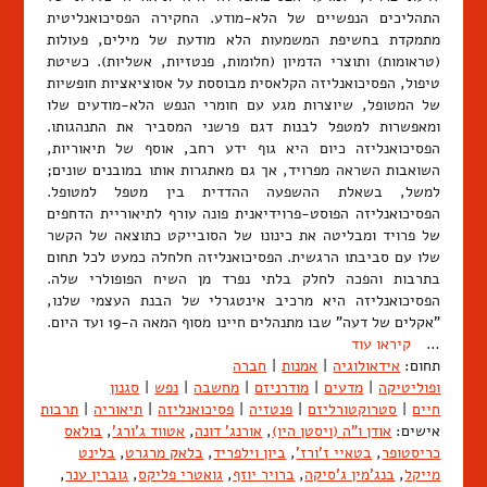
התהליכים הנפשיים של הלא-מודע. החקירה הפסיכואנליטית
מתמקדת בחשיפת המשמעות הלא מודעת של מילים, פעולות
(טראומות) ותוצרי הדמיון (חלומות, פנטזיות, אשליות). כשיטת
טיפול, הפסיכואנליזה הקלאסית מבוססת על אסוציאציות חופשיות
של המטופל, שיוצרות מגע עם חומרי הנפש הלא-מודעים שלו
ומאפשרות למטפל לבנות דגם פרשני המסביר את התנהגותו.
הפסיכואנליזה כיום היא גוף ידע רחב, אוסף של תיאוריות,
השואבות השראה מפרויד, אך גם מאתגרות אותו במובנים שונים;
למשל, בשאלת ההשפעה ההדדית בין מטפל למטופל.
הפסיכואנליזה הפוסט-פרוידיאנית פונה עורף לתיאוריית הדחפים
של פרויד ומבליטה את כינונו של הסובייקט כתוצאה של הקשר
שלו עם סביבתו הרגשית. הפסיכואנליזה חלחלה כמעט לכל תחום
בתרבות והפכה לחלק בלתי נפרד מן השיח הפופולרי שלה.
הפסיכואנליזה היא מרכיב אינטגרלי של הבנת העצמי שלנו,
"אקלים של דעה" שבו מתנהלים חיינו מסוף המאה ה-19 ועד היום.
…
קיראו עוד
תחום:
אידאולוגיה
|
אמנות
|
חברה
ופוליטיקה
|
מדעים
|
מודרניזם
|
מחשבה
|
נפש
|
סגנון
חיים
|
סטרוקטורליזם
|
פנטזיה
|
פסיכואנליזה
|
תיאוריה
|
תרבות
אישים:
אודן ו"ה (ויסטן היו)
,
אורנג' דונה
,
אטווד ג'ורג'
,
בולאס
כריסטופר
,
בטאיי ז'ורז'
,
ביון וילפריד
,
בלאק מרגרט
,
בלינט
מייקל
,
בנג'מין ג'סיקה
,
ברויר יוזף
,
גואטרי פליקס
,
גוברין ענר
,