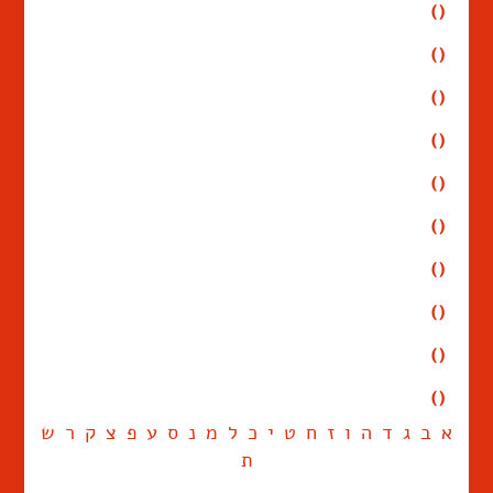
()
()
()
()
()
()
()
()
()
()
א
ב
ג
ד
ה
ו
ז
ח
ט
י
כ
ל
מ
נ
ס
ע
פ
צ
ק
ר
ש
ת