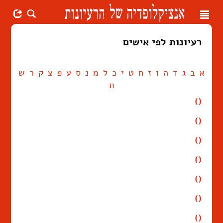
Toggle
navigation
רעיונות לפי אישים
א
ב
ג
ד
ה
ו
ז
ח
ט
י
כ
ל
מ
נ
ס
ע
פ
צ
ק
ר
ש
ת
()
()
()
()
()
()
()