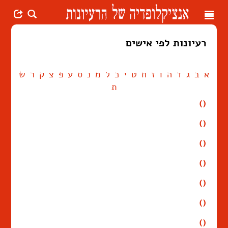
Toggle
navigation
רעיונות לפי אישים
א
ב
ג
ד
ה
ו
ז
ח
ט
י
כ
ל
מ
נ
ס
ע
פ
צ
ק
ר
ש
ת
()
()
()
()
()
()
()