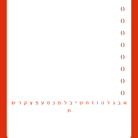
()
()
()
()
()
()
()
()
א
ב
ג
ד
ה
ו
ז
ח
ט
י
כ
ל
מ
נ
ס
ע
פ
צ
ק
ר
ש
ת