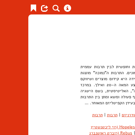
ת וחופשית לבין תרבות עממית
נים. התרבות ה"נמוכה" מוצגת
ה היא קידום מוצרים ושיווקם
לקהל הרחב. הפולמוס גבוה/נמוך הוא ציר מרכזי בשיח התרבותי מאמצע המאה ה-20 ואילך. במרכז
", האליטיסטית, בשם הישגיה
ף פעולה ומשא ומתן בין התרבות
ת בעידן הקפיטליזם המאוחר. …
דרניזם
|
תרבות
|
תרבות
Hopeless (רוי ליכטנשטיין
|
Rebus (רוברט ראושנברג