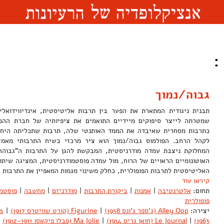
:
גבוה/נמוך
תבנית ניגודית המתארת את הפער בין תרבות אליטיסטית, אינדיווידואלי
שמטרתה לייצר סיפוקים מיידיים התואמים את ציפיותיה של חברת ההמו
כתרבות מסחרית שאיבדה את הממד האותנטי שלה, תרבות שתכליתה היחיד
המחלוקת ניצבת עמדה מודרניסטית, המבקשת להגן על התרבות ה"גבוהה
האוטונומיים הראויים של הרוח, מול עמדה פוסטמודרניסטית, המציגה שיתו
האליטיסטית לתרבות הפופולרית, כחלק משינוי מגמות המאפיין את התרבו
קיראו עוד
תחום:
אלטרנטיבה
|
אמנות
|
ביקורת התרבות
|
מודרניזם
|
מחשבה
|
פוסטמו
פופולרית
יצירה:
Alley Oop (ג'ספר ג'ונס 1958)
|
Figurine (קורט שוויטרס 1917)
|
1963)
|
Le Journal (חואן גריס 1914)
|
Ma Jolie (פבלו פיקאסו 1912-1911)