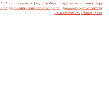
1955)
|
אישה ליד פוסטר (קזימיר מאלביץ' 1914)
|
אישה עם גיטרה (ז'ורז' בראק
(קזימיר מאלביץ' 1914-1913)
|
בקבוק של בניול (ז'ורז' בראק 1914)
|
דיק טרי
עכבר [Maus] (ארט ספיגלמן 1986)