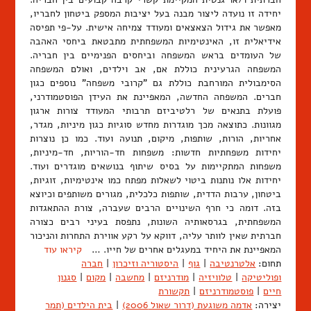
יחידה זו נועדה ליצור מבנה בעל יציבות המספק ביטחון לחבריו,
מאפשר את גידול הצאצאים ומעודד צמיחה אישית. על-פי תפיסה
אידיאלית זו, האינטימיות המשפחתית מתבטאת ביחסי האהבה
של העומדים בראש המשפחה וביחסים הפנימיים בין חבריה.
המשפחה הגרעינית כוללת אם, אב וילדים, ואולם המשפחה
הסימבולית המורחבת כוללת גם "קרובי משפחה" נוספים כגון
חברים. המשפחה החדשה, המאפיינת את העידן הפוסטמודרני,
פועלת בתנאים של רלטיביזם תרבותי המעודד צורות ארגון
מגוונות. כתוצאה מכך מוגדרות מחדש סוגיות כגון מיניות, מגדר,
אחריות, הורות, שותפות, מיקום, תנועה ועוד. כמו כן נוצרות
יחידות משפחתיות חדשות: משפחות חד-הוריות, חד-מיניות,
משפחות המתקיימות על בסיס שיתוף בנושאים מוגדרים ועוד.
יחידות אלו נותנות ביטוי לשאלות מפתח כמו אינטימיות, זוגיות,
ביטחון, ערבות הדדית, שותפות כלכלית, מגורים משותפים וכיוצא
בזה. דומה כי חרף השינויים הרבים שעברה, צורת ההתאגדות
המשפחתית, בגרסאותיה השונות, נתפסת בעיני רבים כצורה
חברתית שאין לוותר עליה, דווקא על רקע אווירת התחרות והניכור
המאפיינת את היחיד במעגלים אחרים של חייו. …
קיראו עוד
תחום:
אלטרנטיבה
|
גוף
|
היסטוריה וזיכרון
|
חברה
ופוליטיקה
|
טלוויזיה
|
מודרניזם
|
מחשבה
|
מקום
|
סגנון
חיים
|
פוסטמודרניזם
|
תקשורת
יצירה:
אדמה משוגעת (דרור שאול 2006)
|
בית הילדים (תמר