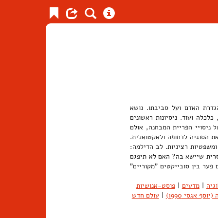
דרת האדם ועל סביבתו. נושא
כלכלה ועוד. ניסיונות ראשונים
בעים של המאה ה-20, עם ראשיתם של ניסויי הפריית המבחנה, אולם
טת דולי שהגיחה לאוויר העולם ביולי 1996 והפכה את הסוגיה לדחופה ולאקטואלית.
משפטיות רציניות. לב הדילמה:
סרית שיישא בה? האם לא תיפגם
פער בין סובייקטים "מקוריים"
גיה
|
מדעים
|
פוסט-אנושיות
סף אגסי 1990)
|
עולם חדש