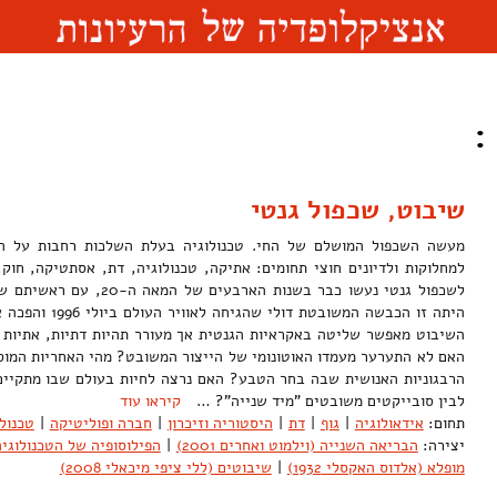
:
שיבוט, שכפול גנטי
מעשה השכפול המושלם של החי. טכנולוגיה בעלת השלכות רחבות על הג
למחלוקות ולדיונים חוצי תחומים: אתיקה, טכנולוגיה, דת, אסתטיקה, חוק, 
לשכפול גנטי נעשו כבר בשנות האר
היתה זו הכבשה המשוב
השיבוט מאפשר שליטה באקראיות הגנטית אך מעורר תהיות דתיות, אתיות ו
האם לא התערער מעמדו האוטונומי של הייצור המשובט? מהי האחריות המו
הרבגוניות האנושית שבה בחר הטבע? האם נרצה לחיות בעולם שבו מתקיים 
לבין סובייקטים משובטים "מיד שנייה"? …
קיראו עוד
תחום:
אידאולוגיה
|
גוף
|
דת
|
היסטוריה וזיכרון
|
חברה ופוליטיקה
|
טכנולו
יצירה:
הבריאה השנייה (וילמוט ואחרים 2001)
|
הפילוסופיה של הטכנולוגיה (יו
מופלא (אלדוס האקסלי 1932)
|
שיבוטים (ללי ציפי מיכאלי 2008)