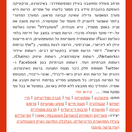
מרחב פעולה ומחשבה בעידן הפוסטמודרני. באינטרנט, פרקטיקה
העוסקת בהעברת מידע בין מספר כלשהו של אתרים. הרשת היא
מערך המאפשר גדילה שאינה קבועה מראש; המערך המזערי
ביותר שאפשר להעניק לו מעמד של טקסטורה. הרשת משנה את
פניה באופן מתמיד, היא מבוזרת, "משתבללת" ואינה נשלטת
על-ידי מוקד הפעלה מרכזי. הרשת מצויה במצב של זרימה בלתי
נשלטת (Flux) שתוצאותיה משפיעות על המשתמשים; היא מייצגת
עידן לא ליניארי, אנרכיסטי, הרוצה לגעת בממשי, ב"אלף כניסות
ויציאות". דימוי הרשת מופיע בהקשרים רבים: רשתות שידור
(Networks), רשתות אינפורמציה, רשתות שיווק (Chains),
רשתות חברתיות ועוד. רשתות חברתיות כגון Facebook ו-
Twitter תופסות חלק ניכר מנפח התנועה ברשת האינטרנט.
ההגיון של הרשת הוא הגיון ניאו-ליברלי, אנטי-ריכוזי, המבוסס
על הפרטה מבנית: כל משתמש מסייע בפיתוח הרשת וקובע את
אופיה. התהליך כמו מתבצע ללא תלות בארגון, בממשל או בכל גוף
מפקח אחר. …
קיראו עוד
תחום:
אינטרנט
|
אסתטיקה
|
גוף
|
חברה ופוליטיקה
|
חיי
יומיום
|
טכנולוגיה
|
סגנון חיים
|
פוסט-אנושיות
|
פרסום
ושיווק
|
תקשורת
|
תרבות דיגיטלית
|
תרבות פופולרית
יצירה:
מטריקס (האחיות [האחים] וואשובסקי 1999)
|
קפיטליזם
בעידן התקשורת הדיגיטלית: הכלכלה החדשה ושיח הטכנולוגיה
(ערן פישר 2010)