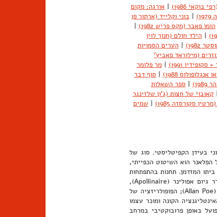
י בוקאי 1986)
|
אורגה: מקום
1)
|
בוני וקלייד (ארתור פן
הומו פאבר (מקס פריש 1982)
|
|
הילד חולם (חנוך לוין
 1982)
|
הערים הסמויות
וזרים (מילוראד פאביץ'
קופידיו 1991)
|
מר פלומר
אנגלופולוס 1988)
|
סוף דבר
19)
|
ספר השאלות
קאובוי של חצות (ג'ון שלזינגר
|
שמים
יבור תרבות בדיוני בעידן הקפיטליסטי. סוג של
ל הפלאנר הוא השיטוט הכפייתי,
ביתו המזדמן. תחנות בהתפתחות
המונח: אישיותו ויצירתו של המשורר שארל בודלר (Baudelaire); המשורר גיום אפולינר (Apollinaire),
"הפלאנר של שתי הגדות"; "איש ההמון", גיבורו הבדיוני של אדגר אלן פו (Allan Poe); הפופולריזציה של
Benja), שראה בו את איש האינטליגנציה הקונה ומוכר עצמו
על באופן פרובוקטיבי במרחב