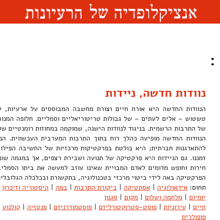
:
נוודות חדשה, ניידות
הנוודות החדשה היא אורח חיים וצורת מחשבה המבוססים על ארעיות, ע
טשטוש – אלים לעתים – של גבולות טריטוריאליים וסמליים. חלופה המנוג
של התרבות הרשמית. בניגוד לנוודות הישנה, שמוקמה במחוזות רומנטיים של 
הנוודות החדשה מופיעה כהלך רוח בתוך התרבות המערבית העכשווית. הנ
להתארגנות חברתית; היא בולטת בפרקטיקות מרכזיות של החשיבה הפילוסו
זמננו. גם הניידות היא פרקטיקה של תנועה ושבירת רצפים, אך במגמה שונ
חירות וחופש מדומים לאדם המבויית שאינו עוזב למעשה את ביתו הסמלי. ז
הפרקטיקה באה לידי ביטוי מרכזי בטכנולוגיה, בתקשורת ובכלכלה הגלוב
תחום:
אידאולוגיה
|
אסתטיקה
|
ביקורת התרבות
|
במה
|
היסטוריה וזיכרון
יומיום
|
מלחמה ושלום
|
מקום
|
סגנון
חיים
|
עירוניות
|
פוסט-סטרוקטורליזם
|
פוסטמודרניזם
|
פנטזיה
|
קולנוע
פופולרית