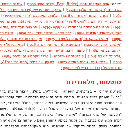
יצירה:
אדם בעקבות גורלו [Easy Rider] (דניס הופר 1969)
|
אוונטי פופולו (רפ
לאוהבים (ניקיטה מיכאלקוב 1990)
|
אפוקליפסה עכשיו (פרנסיס פורד קופולה 979
1967)
|
במהלך הזמן (וים ונדרס 1976)
|
ג'ונגל האספלט (ג'ון יוסטון 1950)
|
הזיית ניו-יורק (רם קולהאס 1978)
|
הטרילוגיה הניו-יורקית (פול אוסטר 1990)
1991)
|
המזוודה הירוקה (מרסל דושאן 1939-1935)
|
המצאת הבדידות (פול אוסטר
מעין (איטאלו קאלווינו 1984)
|
ירח הדבש והזהב (דוד שחר 1959)
|
מילון הכ
1990)
|
מסע השחקנים (תיאו אנגלופולוס 1975)
|
מקרי מבחן במזוודות (דילר + ס
(איטאלו קאלווינו 1993)
|
נהג מונית (מרטין סקורסזה 1976)
|
נוף בערפל (תיאו 
(יעקב שבתאי 1984)
|
סיפור חרבת חז'עה ועוד שלושה סיפורי מלחמה (ס. יזהר 89
(אדמונד ז'אבס 1987)
|
פוליטיקה (אריסטו)
|
פריז טקסס (וים ונדרס 1984)
|
1969)
|
שבילי זעם (טרנס מאליק 1973)
|
שגעון של לילה [After Houres] (מרטין סקורסזה 1985)
מגינים מעל (ברנרדו ברטולוצ'י 1990)
שוטטות, פלאנריזם
משוטט עירוני – בצרפתית, Flâneur (מילולית, בטלן). ג
"בלש" העוסק בציד מבטים, סיפורי חיים ותשוקות מזדמנות. יסוד עולמו ש
פרי החרדה מפני הישיבה בבית. המשוטט רואה ברחוב, בחלל הציבורי, את 
דמות המשוטט בכתביו של ולטר בנימין (min
כסחורה בשוק. גלגול רדיקלי של המשוטט הוא האקטיביסט הסביבתי הפו