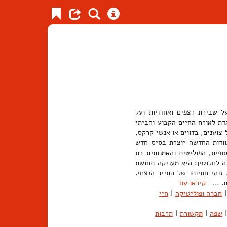
ל שבירת רצפים ואחדויות ועל
דת לאורח החיים הקבוע והביתי
צוענים, בדווים או אנשי קרקס,
וודות החדשה יוצרת בסיס חדש
פית, הפוליטית והאמנותית בת
ה לחלוטין: היא מעניקה תחושת
והי חוויותו של התייר הנצחי.
לית. …
קיראו עוד
|
חברה ופוליטיקה
|
חיי
|
שפה
|
תקשורת
|
תרבות