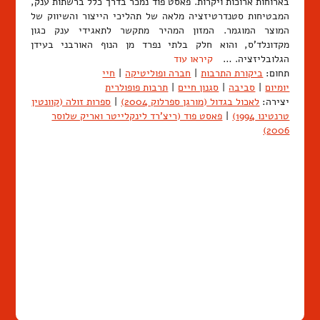
בארוחות ארוכות ויקרות. פאסט פוד נמכר בדרך כלל ברשתות ענק,
המבטיחות סטנדרטיזציה מלאה של תהליכי הייצור והשיווק של
המוצר המוגמר. המזון המהיר מתקשר לתאגידי ענק כגון
מקדונלד'ס, והוא חלק בלתי נפרד מן הנוף האורבני בעידן
הגלובליזציה. …
קיראו עוד
תחום:
ביקורת התרבות
|
חברה ופוליטיקה
|
חיי
יומיום
|
סביבה
|
סגנון חיים
|
תרבות פופולרית
יצירה:
לאכול בגדול (מורגן ספרלוק 2004)
|
ספרות זולה (קוונטין
טרנטינו 1994)
|
פאסט פוד (ריצ'רד לינקלייטר ואריק שלוסר
2006)