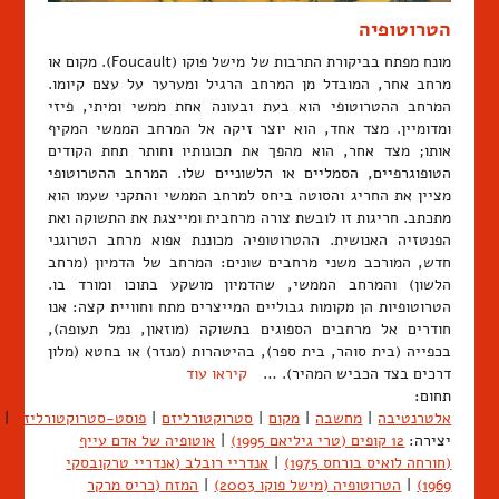
הטרוטופיה
מונח מפתח בביקורת התרבות של מישל פוקו (Foucault). מקום או
מרחב אחר, המובדל מן המרחב הרגיל ומערער על עצם קיומו.
המרחב ההטרוטופי הוא בעת ובעונה אחת ממשי ומיתי, פיזי
ומדומיין. מצד אחד, הוא יוצר זיקה אל המרחב הממשי המקיף
אותו; מצד אחר, הוא מהפך את תכונותיו וחותר תחת הקודים
הטופוגרפיים, הסמליים או הלשוניים שלו. המרחב ההטרוטופי
מציין את החריג והסוטה ביחס למרחב הממשי והתקני שעמו הוא
מתכתב. חריגות זו לובשת צורה מרחבית ומייצגת את התשוקה ואת
הפנטזיה האנושית. ההטרוטופיה מכוננת אפוא מרחב הטרוגני
חדש, המורכב משני מרחבים שונים: המרחב של הדמיון (מרחב
הלשון) והמרחב הממשי, שהדמיון מושקע בתוכו ומורד בו.
הטרוטופיות הן מקומות גבוליים המייצרים מתח וחוויית קצה: אנו
חודרים אל מרחבים הספוגים בתשוקה (מוזאון, נמל תעופה),
בכפייה (בית סוהר, בית ספר), בהיטהרות (מנזר) או בחטא (מלון
דרכים בצד הכביש המהיר). …
קיראו עוד
תחום:
אלטרנטיבה
|
מחשבה
|
מקום
|
סטרוקטורליזם
|
פוסט-סטרוקטורליזם
|
יצירה:
12 קופים (טרי גיליאם 1995)
|
אוטופיה של אדם עייף
(חורחה לואיס בורחס 1975)
|
אנדריי רובלב (אנדריי טרקובסקי
1969)
|
הטרוטופיה (מישל פוקו 2003)
|
המזח (כריס מרקר