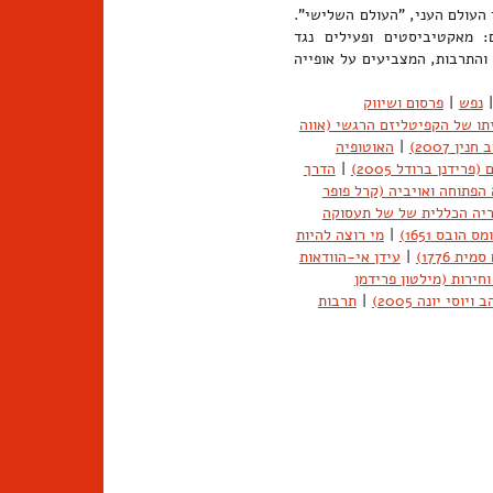
 העולם העני, "העולם השלישי".
 מאקטיביסטים ופעילים נגד
 והתרבות, המצביעים על אופייה
|
נפש
|
פרסום ושיווק
תו של הקפיטליזם הרגשי (אווה
ין 2007)
|
האוטופיה
ידנן ברודל 2005)
|
הדרך
הפתוחה ואויביה (קרל פופר
יה הכללית של של תעסוקה
ס הובס 1651)
|
מי רוצה להיות
ת 1776)
|
עידן אי-הוודאות
חירות (מילטון פרידמן
י יונה 2005)
|
תרבות