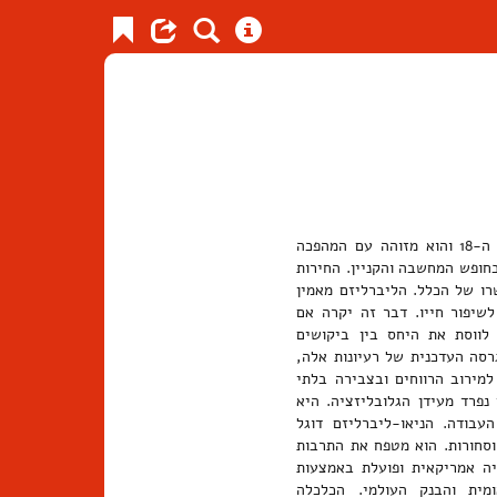
השקפת עולם, זרם בתיאוריה הכלכלית והפוליטית שראשיתו בסוף המאה ה-18 והוא מזוהה עם המהפכה
בחופש המחשבה והקניין. החירות
רו של הכלל. הליברליזם מאמין
שיפור חייו. דבר זה יקרה אם
לווסת את היחס בין ביקושים
זוכה זרם זה לתחייה. הגרסה העדכנית של רעיונות אלה,
מירוב הרווחים ובצבירה בלתי
נפרד מעידן הגלובליזציה. היא
עבודה. הניאו-ליברליזם דוגל
סחורות. הוא מטפח את התרבות
יה אמריקאית ופועלת באמצעות
ומית והבנק העולמי. הכלכלה