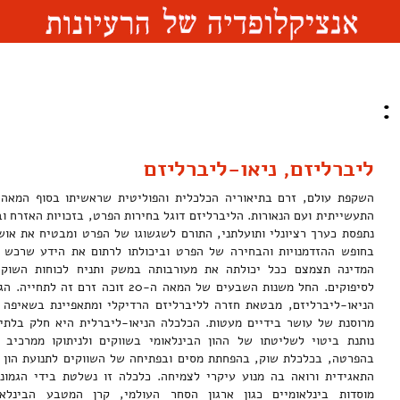
:
ליברליזם, ניאו-ליברליזם
התעשייתית ועם הנאורות. הליברליזם דוגל בחירות הפרט, בזכויות האזרח ו
נתפסת כערך רציונלי ותועלתני, התורם לשגשוגו של הפרט ומבטיח את אוש
בחופש ההזדמנויות והבחירה של הפרט וביכולתו לרתום את הידע שרכש ל
המדינה תצמצם ככל יכולתה את מעורבותה במשק ותניח לכוחות השוק 
לסיפוקים. החל משנות השבעים של המאה ה-20 
הניאו-ליברליזם, מבטאת חזרה לליברליזם הרדיקלי ומתאפיינת בשאיפה ל
מרוסנת של עושר בידיים מעטות. הכלכלה הניאו-ליברלית היא חלק בלתי 
נותנת ביטוי לשליטתו של ההון הבינלאומי בשווקים ולניתוקו ממרכיב ה
בהפרטה, בכלכלת שוק, בהפחתת מסים ובפתיחה של השווקים לתנועת הון ו
התאגידית ורואה בה מנוע עיקרי לצמיחה. כלכלה זו נשלטת בידי הגמונ
מוסדות בינלאומיים כגון ארגון הסחר העולמי, קרן המטבע הבינלא