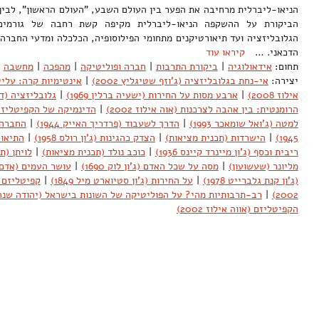
הניאו-ליברלית מרחיבה את הפער בין העולם השבע, "העולם הראשון", לבין
הביקורת על ההשקפה הניאו-ליברלית מקיפה קשת רחבה של גורמים:
הגלובליזציה ועד תיאורטיקנים מתחומי הפילוסופיה, הכלכלה ומדעי החברה
הדכאני. …
קיראו עוד
תחום:
אידאולוגיה
|
ביקורת התרבות
|
חברה ופוליטיקה
|
מהפכה
|
מחשבה
יצירה:
אי-נחת בגלובליזציה (ג'וזף שטיגליץ 2002)
|
אינטימיות קרה: עליי
אילוז 2008)
|
ארבע מסות על החירות (ישעיה ברלין 1969)
|
גלובליזציה (דב חנ
הרומנטית: בין אהבה לצרכנות (אוה אילוז 2002)
|
הדינמיקה של הקפיטליזם (פר
למטה (ג'ואל שומאכר 1993)
|
הדרך לשעבוד (פרדריך האייק 1944)
|
החברה 
1945)
|
הישרדות (תכנית מציאות)
|
הצדק כהגינות (ג'ון רולס 1958)
|
התיאור
ריבית וכסף (ג'ון מיינרד קיינס 1936)
|
כוכב נולד (תכנית מציאות)
|
לויתן (תומ
מליונר (שעשועון)
|
מסה על שכל האדם (ג'ון לוק 1690)
|
עושר העמים (אדם סמי
(ג'ון קנת גלברייט 1978)
|
על החירות (ג'ון סטיוארט מיל 1849)
|
קפיטליזם ו
2002)
|
רב-תרבותיות מהי? על הפוליטיקה של השונות בישראל (יהודה שנהב ויוס
הקפיטליזם (אווה אילוז 2002)