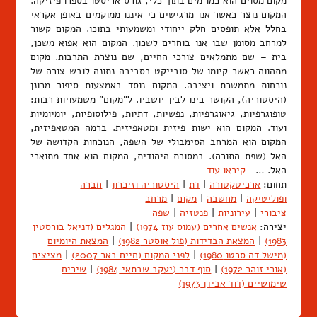
מקום מסוים הוא כמו מים בתוך כלי, גורס אריסטו בספרו פיזיקה.
המקום נוצר כאשר אנו מרגישים כי איננו ממוקמים באופן אקראי
בחלל אלא תופסים חלק ייחודי ומשמעותי בתוכו. המקום קשור
למרחב מסומן שבו אנו בוחרים לשכון. המקום הוא אפוא משכן,
בית – שם מתמלאים צורכי החיים, שם נוצרת התרבות. מקום
מתהווה כאשר קיומו של סובייקט בסביבה נתונה לובש צורה של
נוכחות מתמשכת ויציבה. המקום נוסד באמצעות סיפור מכונן
(היסטוריה), הקושר בינו לבין יושביו. ל"מקום" משמעויות רבות:
טופוגרפיות, גיאוגרפיות, נפשיות, דתיות, פילוסופיות, יומיומיות
ועוד. המקום הוא ישות פיזית ומטאפיזית. ברמה המטאפיזית,
המקום הוא המרחב הסימבולי של השפה, הנוכחות הקדושה של
האל (שפת התורה). במסורת היהודית, המקום הוא אחד מתוארי
האל. …
קיראו עוד
תחום:
ארכיטקטורה
|
דת
|
היסטוריה וזיכרון
|
חברה
ופוליטיקה
|
מחשבה
|
מקום
|
מרחב
ציבורי
|
עירוניות
|
פנטזיה
|
שפה
יצירה:
אנשים אחרים (עמוס עוז 1974)
|
המגלים (דניאל בורסטין
1983)
|
המצאת הבדידות (פול אוסטר 1982)
|
המצאת היומיום
(מישל דה סרטו 1980)
|
לפני המקום (חיים באר 2007)
|
מציצים
(אורי זוהר 1972)
|
סוף דבר (יעקב שבתאי 1984)
|
שירים
שימושיים (דוד אבידן 1973)