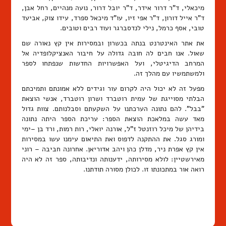
מיכאלי, ד"ר דרור אידר, ד"ר יובל דרור, נועה מנהיים, רחל אבן,
ד"ר אייל דורון, ד"ר אפי זיו, עו"ד מיכאל ספרד, עידו צוק, אביעד
טובי, אסף כרמל, נילי לנדסברגר ועוד רבים וטובים.
את אתר האינטרנט בנתה בכשרון ובמסירות אין קץ נאורה שם
שאול. אנו חבים לה חובה גדולה על חיבור האנציקלופדיה אל
המרחב הדיגיטלי, ועל האפשרויות החדשות שנפתחו לספר
ולמשתמשיו עם מהלך זה.
מפעל זה לא יכול היה לקרום עור וגידים ללא אמונתם ותמיכתם
הבלתי מסוייגת של עמית רוטברד ושרון רוטברד, אנשי הוצאת
"בבל". להם נתונה הערכתנו על השקעתם וסבלנותם. צוות גדול
מאד עשה במלאכת הוצאת הספר: עריכת הספר היתה נתונה
בידיהן של מיכל רוזנטל ז"ל, אורנה יואלי, רות רמות, ורד בן –ימי
ומורג סגל. את ההתקנה לדפוס ואת התיאום עימנו עשו במסירות
אין קץ אפרת ניר, מדלן כהן ויהב אדוריאן. אחרונה חביבה – רוני
מאירשטיין: לולא מסירותה, ידענותה ונדיבותה, ספר זה לא היה
רואה אור במתכונתו זו. לכולן מסורה תודתנו.