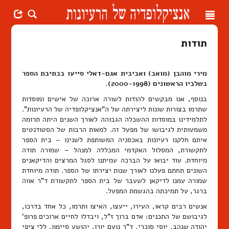
Toggle
navigation
תודות
מירי מוהבן (מואב) ואביבית אגם-דאלי סייעו בכתיבת הספר
בשלביו הראשונים (2000-1998).
בנוסף, אנו מבקשים להודות לשורה ארוכה של אישים ומוסדות
שתרמו בצורות שונות ליצירתה של ה"אנציקלופדיה של הרעיונות".
לתלמידינו במוסדות ההשכלה הגבוהה לאורך השנים היתה תרומה
משמעותית לגיבושו של מפעל זה. למאות הרבות של הסטודנטים
איתם חלקנו רעיונות באכסניה המשותפת לשנינו – בית הספר
לתקשורת, המסלול האקדמי המכללה למנהל – שמורה תודה
מיוחדת. עוד יבואו על הברכה עמיתנו לסגל המרצים והדיקאנים
השונים תחתם פעלנו לאורך שנות יצירתו של הספר. תודה מיוחדת
שמורה עמנו לדיקאן לשעבר של בית הספר לתקשורת ד"ר אווה
ברגר, על תמיכתה בהגשמת המפעל.
אנשים רבים קראו, העירו, ייעצו, האיצו ותרמו, כל אחד בדרכו,
לגיבושם של התכנים: אדם ברוך ז"ל, ויבדלו לחיים ארוכים פרופ'
יהודה שנהב, יוסי סוכרי, ד"ר נועם יורן, יהושע סיימון, ללי ציפי