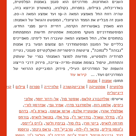
השנים האחרונות. מודרניזם הוא סגנון באמנות הפלסטית,
באדריכלות, בצילום, בספרות, בקולנוע, בתאטרון וכיוצא בזה,
שהיה רווח החל מאמצע המאה ה-19 ועד אמצע המאה ה-20.
סגנון זה מבליט את הממד הרציונלי, המופשט והגואל של האמנות:
הוא מאמין באפשרויות הקדמה, דחיית הישן מפני החדש.
הפוסטמודרניזם משקף מוסכמות אסתטיות חדשות המתפתחות
בתחומים אלה, החל מאמצע המאה שעברה ועד לימינו. מאפיינים
כלליים של הסגנון הפוסטמודרני הם צמצום הפער בין אמנות
"גבוהה" ל"נמוכה", ציטטות היסטוריות ואקלקטיזם סגנוני, נטייה
לפרודיה ולפסטיש, מודעות למוצר האמנותי כפרי של שעתוק
והתחזות, טיפול בצומת אמנות-מדיה-צריכה, פירוק דרכי הייצוג
והשפות של המודרניזם העילי, פירוק הסובייקט ההרואי של
המודרניזם ועוד. …
קיראו עוד
תחום:
אמנות
|
אמנות
פלסטית
|
אסתטיקה
|
ארכיטקטורה
|
טלוויזיה
|
ספרות
|
צילום
|
קולנוע
דיגיטלית
אישים:
אולדנבורג קלאס
,
אוסטר פול
,
אל-דרור יוסף
,
אלוני
ניסים
,
אלמוג רות
,
אלמודובר פדרו
,
אמיר גפי
,
אנדרסון לורי
,
אפלפלד אהרן
,
אפשטיין אלכס
,
ארטו אנטונן
,
בארת ג'ון
,
בדהם
ג'ון
,
בודלר שארל
,
בודריאר ז'ן
,
בול אלן
,
בונואל לואיס
,
בורחס
חורחה לואיס
,
ביטי וורן
,
בלו סול
,
בנימין ולטר
,
ג'ויס ג'יימס
,
ג'ונסון פיליפ
,
גודאר ז'ן-לוק
,
גורביץ' דוד
,
גראס גינתר
,
גרוסמן
דויד
,
גרייבס מייקל
,
דיוויד צ'ייס
,
דרידה ז'ק
,
הולצר ג'ני
,
הופמן