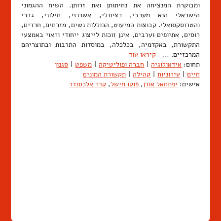
ומבוקרת המנציחה את נחיתותן ואת זרותן. השיח ההגמוני
הישראלי הוא מערבי, רציונלי, אשכנזי, חילוני, גברי
והטרוסקסואלי. קבוצות המיעוט, הכוללות נשים, מזרחים, חרדים,
רוסים, אתיופים וערבים, אינן זוכות לייצוג ייחודי וראוי באמצעי
התקשורת, באקדמיה, בכלכלה, במוסדות התרבות ובתוצריהם
המרכזיים. …
קיראו עוד
תחום:
אידאולוגיה
|
חברה ופוליטיקה
|
משפט
|
סגנון
חיים
|
עירוניות
|
קהילה
|
תקשורת המונים
אישים:
יפתחאל אורן
,
פוקו מישל
,
קדר אלכסנדר