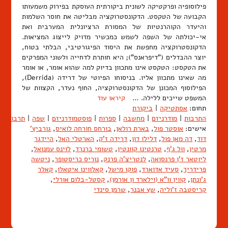
פילוסופיה ופרקטיקה לשונית ביקורתית העוסקת בפירוק משמעותו
הקבועה של הטקסט. הדקונסטרוקציה מבליטה את חוסר השלמות
והיעדר הקוהרנטיות של המסורת הרציונלית המערבית ואת
אי-יכולתה של השפה לשמש כמכשיר מדויק לייצוג המציאות.
הדקונסטרוקציה מחפשת את היסוד הפיגורטיבי, הבלתי בטוח,
יוצר ההבדלים ("דיפראנס"); היא חותרת לדחייה ולשוני המפרקים
את הטקסט: הטקסט אינו מתכוון בדיוק למה שהוא אומר, או אומר
מה שאינו מתכוון אליו. בניסוחו הפיוטי של דרידה (Derrida),
הפילוסוף המכונן של הדקונסטרוקציה, החוף נעדר, הקצוות של
המשפט שייכים ללילה. …
קיראו עוד
תחום:
אסתטיקה
|
ביקורת
התרבות
|
מודרניזם
|
מחשבה
|
ספרות
|
פוסטמודרניזם
|
שפה
|
תרבות
אישים:
אוסטר פול
,
בארת רולאן
,
בורחס חורחה לואיס
,
גורביץ'
דוד
,
דה מאן פול
,
דלילו דון
,
דרידה ז'ק
,
הארטלי האל
,
היידגר
מרטין
,
וול ג'ף
,
טרנטינו קוונטין
,
טשומי ברנרד
,
לוינס עמנואל
,
ליוטאר ז'ן פרנסואה
,
לנטריצ'ה פרנק
,
נוריס כריסטופר
,
ניטשה
פרידריך
,
סעיד אדוארד
,
פוקו מישל
,
קאלווינו איטאלו
,
קאלר
ג'ונתן
,
קווין וו"א (וילארד ון אורמן)
,
קסטל-בלום אורלי
,
קריסטבה ז'וליה
,
שץ אבנר
,
שרמן סינדי